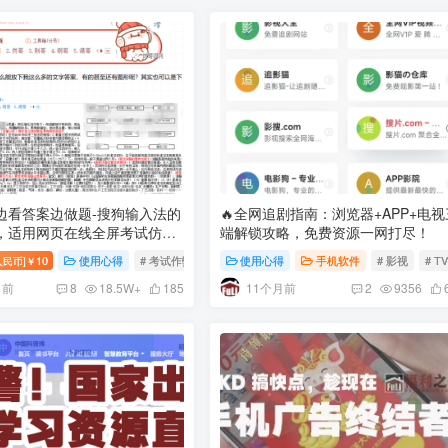
边看答案边做题-搜狗输入法的
🔥全网追剧指南：浏览器+APP+电视
，适用网页在线全屏考试仿切
端解锁攻略，免费资源一网打尽！
10
使用心得
# 考试作弊
使用心得
手机软件
# 影视
# T
人民币]￥
月前
11个月前
8
18.5W+
185
2
9356