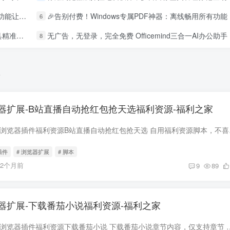
大师🌟
🎉告别付费！Windows专属PDF神器：离线畅用所有功能 PDF工具箱 PDF24网站离线版 文件不上网也能玩转PDF
6
软件权限
无广告，无登录，完全免费 Officemind三合一AI办公助手 OfficeMind 智汇办公：AI 驱动的 Word/Excel/PPT 一体化工具，让办公效率翻倍
8
布
器扩展-B站直播自动抢红包抢天选福利资源-福利之家
下载安装地址在文末 浏览器插
插件
# 浏览器扩展
# 脚本
12个月前
9
89
器扩展-下载番茄小说福利资源-福利之家
下载安装地址在文末 浏览器插件福利资源下载番茄小说 下载番茄小说章节内容，仅支持章节 安装此福利资源脚本?