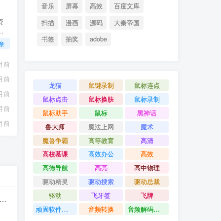
音乐
屏幕
高效
百度文库
资
扫描
漫画
源码
大秦帝国
考
书签
抽奖
adobe
章
月前
月前
龙猫
鼠键录制
鼠标连点
月前
鼠标点击
鼠标换肤
鼠标录制
月前
鼠标助手
鼠标
黑神话
月前
鲁大师
魔法上网
魔术
魔兽争霸
高等教育
高清
高校慕课
高效办公
高效
高德导航
高亮
高中物理
驱动精灵
驱动搜索
驱动总裁
驱动
飞牙签
飞牌
顽固软件卸载
音频转换
音频解码器合集