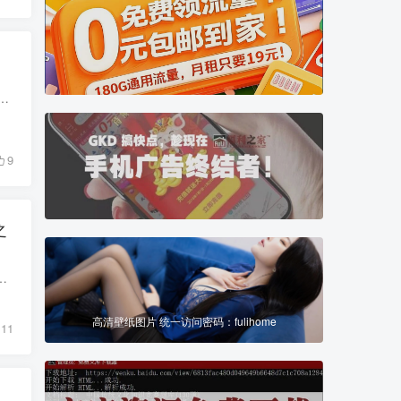
oken Get your Discord token 安装此福利资源脚本? 作者推荐福利资源脚本 您可能也喜欢Discord Login with Token。 安装此福利资源脚...
9
之
放记录,下载视频) bilibili,B站,b站,小破站 安装此福利资源脚本? 如何安装 您需要先安装一个用户福利资...
高清壁纸图片 统一访问密码：fulihome
11