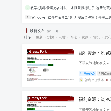
教学/演讲/录屏必备神技！水豚鼠鼠标助手 这些隐藏功能让你秒变控场
5
[Windows] 软件屏蔽器2.18 无需后台驻留！开源工具精准拦截国产流氓
7
最新发布
第102页
排序
更新
浏览
点赞
评论
收藏
随机
发
福利资源：浏览
高效办公
# 浏览器
福利资源脚本
福利资源：浏览