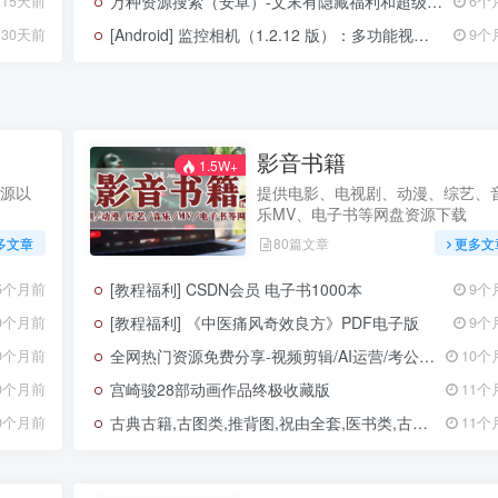
万种资源搜索（安卓）-文末有隐藏福利和超级隐藏福利
15天前
6个
[Android] 监控相机（1.2.12 版）：多功能视频监控工具，兼顾行车与场景抓拍
30天前
9个
影音书籍
1.5W+
源以
提供电影、电视剧、动漫、综艺、
乐MV、电子书等网盘资源下载
多文章
80篇文章
更多文
[教程福利] CSDN会员 电子书1000本
5个月前
9个
[教程福利] 《中医痛风奇效良方》PDF电子版
9个月前
9个
全网热门资源免费分享-视频剪辑/AI运营/考公资料/电视软件/学习资料/高考资料/抖音/小红书/视频运营/淘宝运营等
0个月前
10个
宫崎骏28部动画作品终极收藏版
0个月前
11个
古典古籍,古图类,推背图,祝由全套,医书类,古籍医书,古代生活类,佛教类,道教类,道家,知乎转载
0个月前
11个