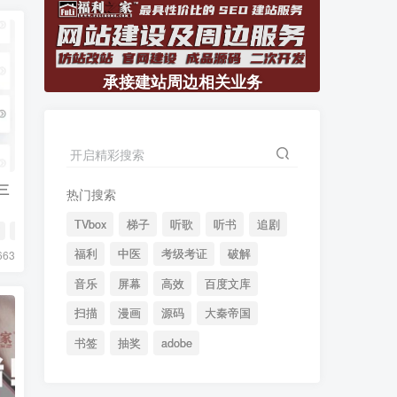
承接建站周边相关业务
开启精彩搜索
三
热门搜索
TVbox
梯子
听歌
听书
追剧
V
# TV盒子
福利
中医
考级考证
破解
663
音乐
屏幕
高效
百度文库
扫描
漫画
源码
大秦帝国
书签
抽奖
adobe