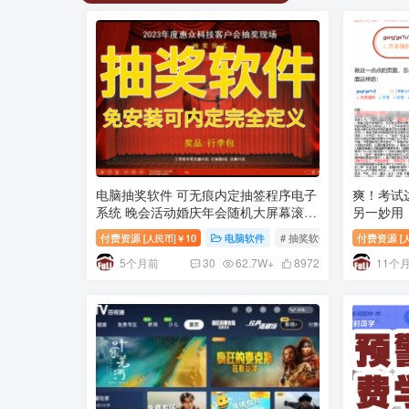
电脑抽奖软件 可无痕内定抽签程序电子
爽！考试
系统 晚会活动婚庆年会随机大屏幕滚动
另一妙用
实时保存 附抽奖背景图片红色喜庆精选
屏系统的
付费资源
10
电脑软件
# 抽奖软件
付费资源
[人民币]￥
[
图片51张
5个月前
11个
30
62.7W+
8972