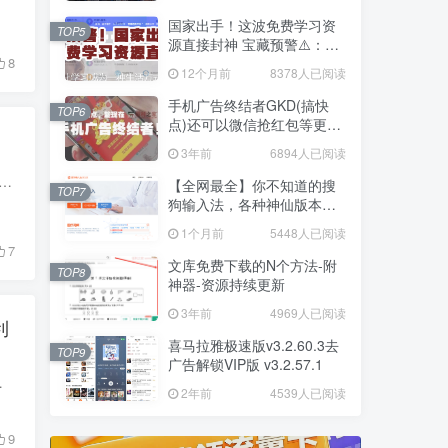
国家出手！这波免费学习资
TOP5
源直接封神 宝藏预警⚠️：8.8
万条教材+清北名师课，国家
8
12个月前
8378人已阅读
给你的知识锦鲤来了！ 原来
国家悄悄铺了这么多免费学
手机广告终结者GKD(搞快
TOP6
习赛道
点)还可以微信抢红包等更多
自动化功能全免费
3年前
6894人已阅读
件福利资源B站自动回到旧版 很简单的小福利资源脚本，自动让B站界面回到旧版（18年版） 安装此福利资源脚本? 如何安装 您需要先安装一个用户福利资源脚本管理器扩展...
【全网最全】你不知道的搜
TOP7
狗输入法，各种神仙版本合
集
1个月前
5448人已阅读
7
文库免费下载的N个方法-附
TOP8
神器-资源持续更新
3年前
4969人已阅读
利
喜马拉雅极速版v3.2.60.3去
TOP9
广告解锁VIP版 v3.2.57.1
资源脚本(无法搜索有图片的题目)优化版...
2年前
4539人已阅读
9