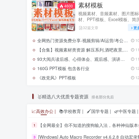
素材模板
4600
视频素材、音频素材、图片图标
材、PPT模板、Excel模板、简
等等各类模板素材
32篇文章
更
全网热门资源免费分享-视频剪辑/AI运营/考公资料/电视软件/学习资料/高考资料/抖音/小红书/视频运营/淘宝运营等
1
【合集】视频素材类资源 解压系列,酒吧夜景,推文素材,朋友圈装饰,情感励志,表情包转场
1
93大阅兵读后感、心得体会、观后感、演讲稿资源合集免费下载最新
1
160G PPT模板 包含各行业
1
《政党风》PPT模板
1
🥇精选八大优质专题资源
排名部分先后
📈高效办公 |
📚学校教育 |
🖌️国学专题 |
🌿中医专题 |
【全网最全】你不知道的搜狗输入法，各种神仙版本
1
[Windows] Auto Macro Recorder v4.6.2.8 自动宏录制工具，可重复
3