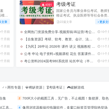
考级考证
4091
素
国家公务员与事业单位考试、教师
历模板
格证考试、执业医师等等社会各类
证
多文章
22篇文章
更多文
全网热门资源免费分享-视频剪辑/AI运营/考公资料/电视软件/学习资料/高考资料/抖音/小红书/视频运营/淘宝运营等
0个月前
10个
【合集资源】考研、软考、教资、会计、法考、教资、考公、会计网盘资源
1个月前
11个
【为民】26申论 2026年 课件 讲义 视频教程 上安村 龙飞 大宝小宝 袁dong 超G 某笔
1个月前
11个
公考 申论 电子资料+视频课程 花生 答案课件时评分享随堂笔记早读材料
2个月前
11个
考公资料2024国考980系统班 站长申论（半年五期班） 2024国考980系统班 2023国考郭熙言语等等
2个月前
12个
♂♀两性专题 |
💎稀缺资源 |
🎖️考级考证 |
🎮破解游戏
合集
700K大小的截图工具，无广告，不止截图！集锁屏、取色于一体
2
鼠标键盘动作
像用浏览器般操控电脑软件，多窗口标签页管理惊艳登场
4