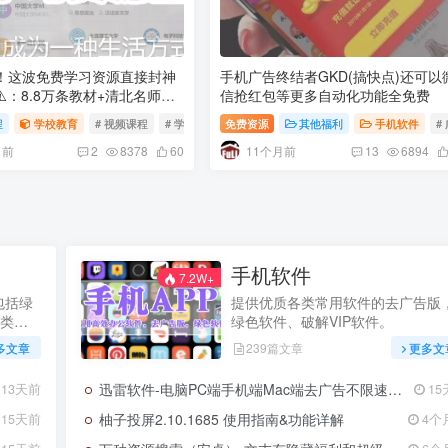
！这波免费学习资源直接封神
手机广告终结者GKD(搞快点)还可以
️：8.8万条教材+清北名师
信抢红包等更多自动化功能全免费
给你的知识锦鲤来了！ 原来国
程
学校教育
# 视频课程
# 学习平台
免费资源
# 免费学习
其他福利
手机软件
#
了这么多免费学习赛道
月前
11个月前
2
8378
60
13
6894
手机软件
7.2W+
包括绿
提供优质各类常用软件的去广告版
类软
绿色软件、破解VIP软件。
多文章
239篇文章
更多文
迅雷软件-电脑PC端手机端Mac端去广告不限速各版本集合搜集整合全网最全
13天前
15
柚子投屏2.10.1685 使用指南&功能详解
15天前
4个