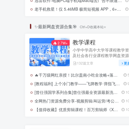
迅雷软件-电脑PC端手机端Mac端去广告不限速各版本集合搜集整合全网最全
老手机救星！仅 5.46MB 极简短视频 APP，6+64 小米 8 实测丝滑不卡顿
✨最新网盘资源合集🎯
Ctrl+D收藏本站⭐
教学课程
2.7W+
小学中学高中大学等课程教学资
及社会各行业课程教学网盘资源
132篇文章
更
🔥千万级网红亲授！比尔盖南小吃全攻略+落地秘籍，手把手教你变身摊主达人！
[教程福利] 上个冷门教学——飞牌教学 弹指飞针 有飞牌、牙签、硬币. 抖腕飞牌,放臂飞牌,飞牙签,能量君
[曾仕强国学系列合集]曾仕强最全资源最新洗码，重整合
1
全网热门资源免费分享-视频剪辑/AI运营/考公资料/电视软件/学习资料/高考资料/抖音/小红书/视频运营/淘宝运营等
1
【值得收藏】优质剪辑课程！百万剪辑师《X站课堂：人人都能听懂的剪辑课
1