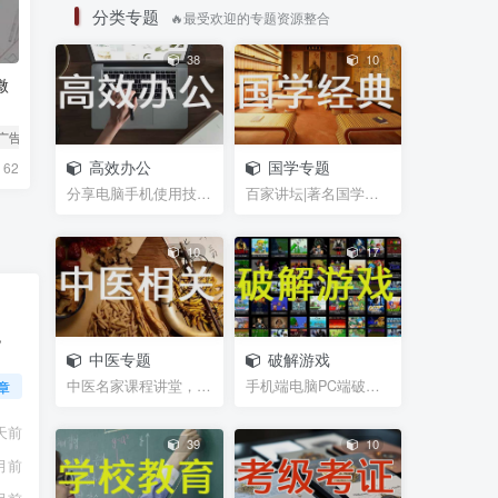
分类专题
🔥最受欢迎的专题资源整合
38
10
微
 广告
# 自动化
高效办公
国学专题
62
分享电脑手机使用技巧，及辅助软件插件等小工具，帮...
百家讲坛|著名国学大师视频课程|易中天曾仕强于丹纪...
10
17
，
中医专题
破解游戏
中医名家课程讲堂，书籍资料等网盘资源分享
手机端电脑PC端破解游戏，经典游戏
章
天前
39
10
月前