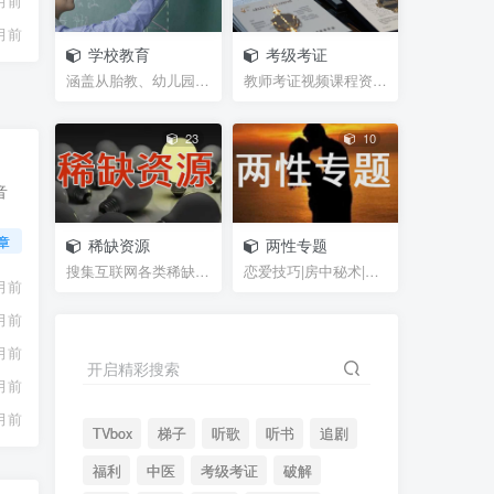
月前
月前
学校教育
考级考证
涵盖从胎教、幼儿园、学前班、小学、初中、高中、大...
教师考证视频课程资源，笔试试题，面试攻略等等网盘...
23
10
音
章
稀缺资源
两性专题
搜集互联网各类稀缺视频、图片、书籍等资源
恋爱技巧|房中秘术|聊天话术|脱单救急|男性能力锻炼...
月前
月前
月前
开启精彩搜索
月前
月前
TVbox
梯子
听歌
听书
追剧
福利
中医
考级考证
破解