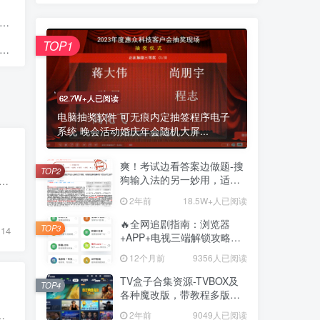
TOP1
62.7W+人已阅读
电脑抽奖软件 可无痕内定抽签程序电子
系统 晚会活动婚庆年会随机大屏...
爽！考试边看答案边做题-搜
TOP2
狗输入法的另一妙用，适用
件福利资源B站直播自动抢红包抢天选 自用福利资源脚本，不喜勿用哈~~ 安装此福利资源脚本? 如何安装 您需要先安装一个用户福利资源脚本管理器扩展，如 Tampermonkey...
网页在线全屏考试仿切屏系
2年前
18.5W+人已阅读
统的
🔥全网追剧指南：浏览器
TOP3
14
+APP+电视三端解锁攻略，
免费资源一网打尽！
12个月前
9356人已阅读
TV盒子合集资源-TVBOX及
TOP4
各种魔改版，带教程多版本-
精选多套，不断更新
 如何安装 您需要先安装一个用户福利资源脚本管理器扩展，如 Tampermonkey、Greasem...
2年前
9049人已阅读