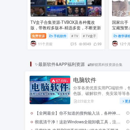
TV盒子合集资源-TVBOX及各种魔改
国家出手
版，带教程多版本-精选多套，不断更新
宝藏预警⚠
课，国家
免费资源
手机软件
# TV
# TV盒子
教学课
家悄悄铺
11个月前
12个
5
9049
99
✨最新软件&APP福利资源
🔐解锁黑科技资源合集
电脑软件
67.6W+
分享各类优质实用PC端软件，
色版、破解软件、免安装等等各
件。
223篇文章
更
【全网最全】你不知道的搜狗输入法，各种神仙版本合集
彻底清干净！这款Windows全能卸载工具，注册表残留一键根除