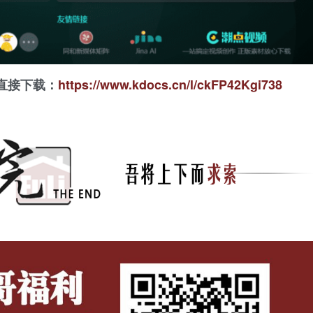
直接下载：
https://www.kdocs.cn/l/ckFP42Kgi738