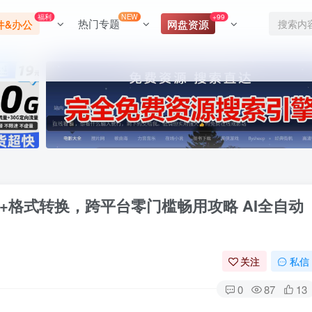
福利
NEW
+99
热门专题
件&办公
网盘资源
+格式转换，跨平台零门槛畅用攻略 AI全自动
关注
私信
0
87
13