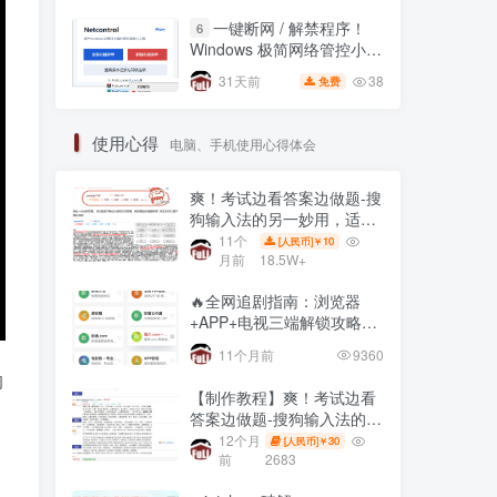
一键断网 / 解禁程序！
6
Windows 极简网络管控小工
具，右键直接锁联网🔥
38
31天前
免费
使用心得
电脑、手机使用心得体会
爽！考试边看答案边做题-搜
狗输入法的另一妙用，适用
网页在线全屏考试仿切屏系
11个
10
[人民币]￥
统的
月前
18.5W+
🔥全网追剧指南：浏览器
+APP+电视三端解锁攻略，
免费资源一网打尽！
11个月前
9360
的
【制作教程】爽！考试边看
答案边做题-搜狗输入法的另
一妙用，适用网页在线全屏
12个月
30
[人民币]￥
考试仿切屏系统的
前
2683
。