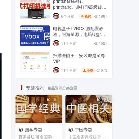
printshare破解、
printhand、趣打印高级破解
版，老式USB打印机
1887
6个月前
免费
电视盒子TVBOX-源配置教
程，附海量源，电脑U盘/不
用U盘 安装第三方app方法
11个月前
1627
扫描全能王：安装即是至尊
VIP！
673
11个月前
免费
专题福利
精品资源分类查看
10
10
国学专题
中医专题
百家讲坛|著名国学大师视频课程|易中天曾仕强于丹纪...
中医名家课程讲堂，书籍资料等网盘资源分享