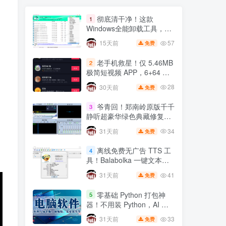
彻底清干净！这款
1
Windows全能卸载工具，注
册表残留一键根除
57
15天前
免费
老手机救星！仅 5.46MB
2
极简短视频 APP，6+64 小
米 8 实测丝滑不卡顿
28
30天前
免费
爷青回！郑南岭原版千千
3
静听超豪华绿色典藏修复
版，无损音质拉满🔥
34
31天前
免费
离线免费无广告 TTS 工
4
具！Balabolka 一键文本转
语音，自媒体配音神器
41
31天前
免费
零基础 Python 打包神
5
器！不用装 Python，AI 全
自动一键打包 EXE🔥
33
31天前
免费