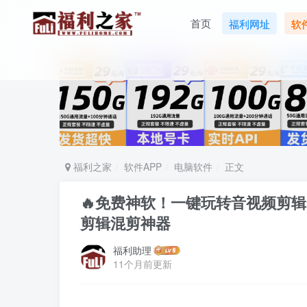
首页
福利网址
软
福利之家
软件APP
电脑软件
正文
🔥免费神软！一键玩转音视频剪辑
剪辑混剪神器
福利助理
11个月前更新