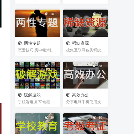
10
23
两性专题
稀缺资源
恋爱技巧|房中秘术|聊天话术|脱单救急|男性能力锻炼...
搜集互联网各类稀缺视频、图片、书籍等资源
17
38
破解游戏
高效办公
手机端电脑PC端破解游戏，经典游戏
分享电脑手机使用技巧，及辅助软件插件等小工具，帮...
39
10