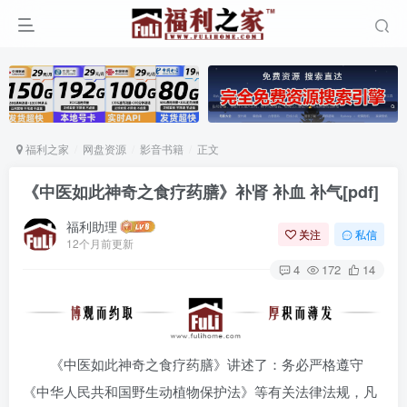
福利之家
网盘资源
影音书籍
正文
《中医如此神奇之食疗药膳》补肾 补血 补气[pdf]
福利助理
关注
私信
12个月前更新
4
172
14
《中医如此神奇之食疗药膳》讲述了：务必严格遵守
《中华人民共和国野生动植物保护法》等有关法律法规，凡