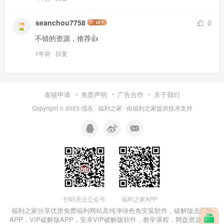
seanchou7758
0
不错的资源，推荐👍
1年前
回复
友链申请
免责声明
广告合作
关于我们
Copyright © 2023-现在 ·
福利之家
· 由
福利之家
提供技术支持
福利之家APP
扫码关注公众号
福利之家分享优质免费
福利网站
及
纯净绿色免安装软件
，
破解版去广告
APP
，
VIP破解版APP
，
安卓VIP破解版软件
，教学课程，网盘资源，国