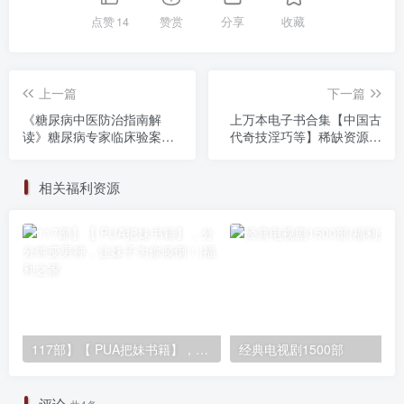
点赞
14
赞赏
分享
收藏
上一篇
下一篇
《糖尿病中医防治指南解
上万本电子书合集【中国古
读》糖尿病专家临床验案
代奇技淫巧等】稀缺资源，
[pdf]
低调速存！！！
相关福利资源
117部】【 PUA把妹书籍】，分分钟变男神，让妹子为你倾倒！
经典电视剧1500部
评论