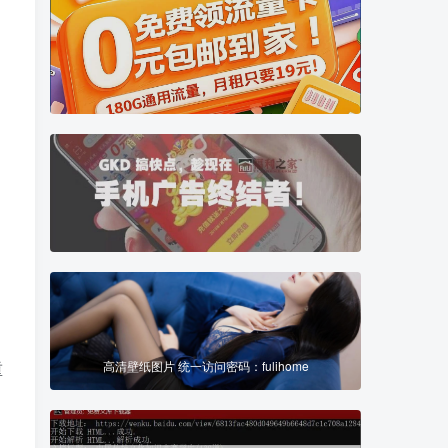
10
10
国学专题
中医专题
百家讲坛|著名国学大师视频课程|易中天曾仕强于丹纪...
中医名家课程讲堂，书籍资料等网盘资源分享
10
23
两性专题
稀缺资源
恋爱技巧|房中秘术|聊天话术|脱单救急|男性能力锻炼...
搜集互联网各类稀缺视频、图片、书籍等资源
17
38
高清壁纸图片 统一访问密码：fulihome
重