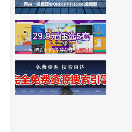
高清壁纸图片 统一访问密码：fulihome
hmtl5多屏滚动引导APP下载页模板