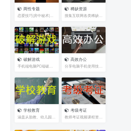
11个月前
9360
两性专题
稀缺资源
【制作教程】爽！考试边看
恋爱技巧|房中秘术|聊天话术|脱单救急|男性能力锻炼...
搜集互联网各类稀缺视频、图片、书籍等资源
答案边做题-搜狗输入法的另
一妙用，适用网页在线全屏
12个月
30
[人民币]￥
考试仿切屏系统的
前
2684
17
38
printshare破解、
printhand、趣打印高级破解
版，老式USB打印机
1887
6个月前
免费
破解游戏
高效办公
电视盒子TVBOX-源配置教
手机端电脑PC端破解游戏，经典游戏
分享电脑手机使用技巧，及辅助软件插件等小工具，帮...
程，附海量源，电脑U盘/不
用U盘 安装第三方app方法
11个月前
1627
39
10
扫描全能王：安装即是至尊
VIP！
673
11个月前
免费
学校教育
考级考证
涵盖从胎教、幼儿园、学前班、小学、初中、高中、大...
教师考证视频课程资源，笔试试题，面试攻略等等网盘...
精品资源分类查看