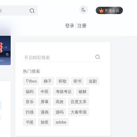
开通会员
登录
注册
开启精彩搜索
承接建站周边相关业务
热门搜索
TVbox
梯子
听歌
听书
追剧
开启精彩搜索
福利
中医
考级考证
破解
热门搜索
音乐
屏幕
高效
百度文库
TVbox
梯子
听歌
听书
追剧
扫描
漫画
源码
大秦帝国
福利
中医
考级考证
破解
书签
抽奖
adobe
音乐
屏幕
高效
百度文库