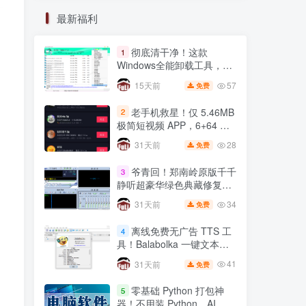
扫描
漫画
源码
大秦帝国
最新福利
书签
抽奖
adobe
彻底清干净！这款
1
Windows全能卸载工具，注
册表残留一键根除
57
15天前
免费
老手机救星！仅 5.46MB
2
彻底清干净！这款
1
极简短视频 APP，6+64 小
Windows全能卸载工具，注
米 8 实测丝滑不卡顿
册表残留一键根除
28
31天前
免费
57
15天前
免费
爷青回！郑南岭原版千千
3
老手机救星！仅 5.46MB
2
静听超豪华绿色典藏修复
极简短视频 APP，6+64 小
版，无损音质拉满🔥
米 8 实测丝滑不卡顿
34
31天前
免费
28
31天前
免费
离线免费无广告 TTS 工
4
爷青回！郑南岭原版千千
3
具！Balabolka 一键文本转
静听超豪华绿色典藏修复
语音，自媒体配音神器
版，无损音质拉满🔥
41
31天前
免费
34
31天前
免费
零基础 Python 打包神
5
离线免费无广告 TTS 工
4
器！不用装 Python，AI 全