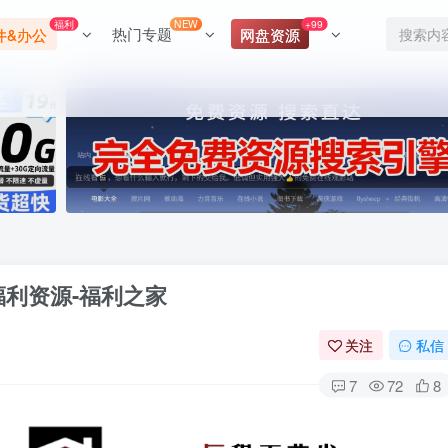
福利
NEW
+99
热门专题
件&办公
网盘资源
福利资源-福利之家
关注
私信
7
72
8