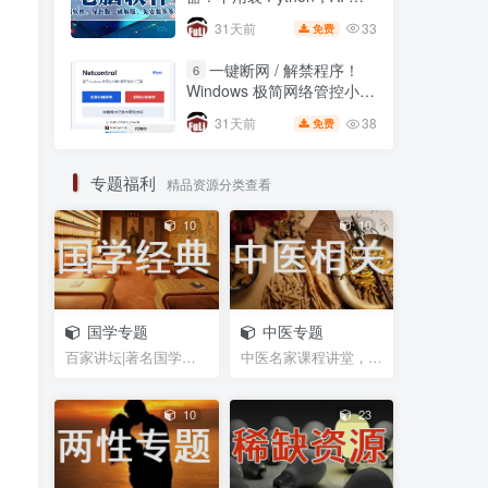
具！Balabolka 一键文本转
自动一键打包 EXE🔥
语音，自媒体配音神器
33
31天前
免费
41
31天前
免费
一键断网 / 解禁程序！
6
零基础 Python 打包神
5
Windows 极简网络管控小工
器！不用装 Python，AI 全
具，右键直接锁联网🔥
自动一键打包 EXE🔥
38
31天前
免费
33
31天前
免费
一键断网 / 解禁程序！
6
专题福利
精品资源分类查看
Windows 极简网络管控小工
具，右键直接锁联网🔥
10
10
38
31天前
免费
电脑、手机使用心得体会
国学专题
中医专题
爽！考试边看答案边做题-搜
百家讲坛|著名国学大师视频课程|易中天曾仕强于丹纪...
中医名家课程讲堂，书籍资料等网盘资源分享
狗输入法的另一妙用，适用
网页在线全屏考试仿切屏系
11个
10
[人民币]￥
统的
月前
18.5W+
10
23
🔥全网追剧指南：浏览器
+APP+电视三端解锁攻略，
免费资源一网打尽！