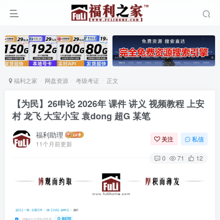
福利之家
网盘资源
考级考证
正文
【为民】26申论 2026年 课件 讲义 视频教程 上安
村 龙飞 大宝小宝 袁dong 超G 某笔
福利助理
关注
私信
11个月前更新
0
71
12