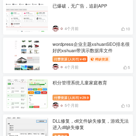
已爆破，无广告，追剧APP
4个月前
10
wordpress企业主题xshuanSEO排名很
好的xshuan带演示数据库文件
付费资源
49
稀缺资源
[人民币]￥
4个月前
5
积分管理系统儿童家庭教育
付费资源
29.9
[人民币]￥
5个月前
13
DLL修复，dll文件缺失修复，游戏无法
进入dll缺失修复
免费资源