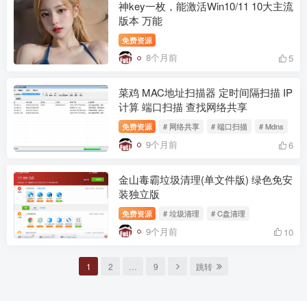
神key一枚，能激活Win10/11 10大主流
版本 万能
免费资源
8个月前
5
菜鸡 MAC地址扫描器 定时间隔扫描 IP
计算 端口扫描 查找网络共享
免费资源
# 网络共享
# 端口扫描
# Mdns
9个月前
6
金山毒霸垃圾清理(单文件版) 绿色免安
装独立版
免费资源
# 垃圾清理
# C盘清理
9个月前
10
1
2
…
9
跳转