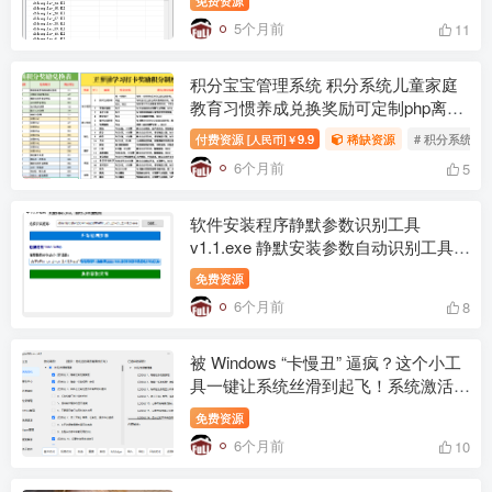
5个月前
11
积分宝宝管理系统 积分系统儿童家庭
教育习惯养成兑换奖励可定制php离线
数据库手机
付费资源
9.9
稀缺资源
# 积分系统
[人民币]￥
6个月前
5
软件安装程序静默参数识别工具
v1.1.exe 静默安装参数自动识别工具 –
独立版发布说明
免费资源
6个月前
8
被 Windows “卡慢丑” 逼疯？这个小工
具一键让系统丝滑到起飞！系统激活禁
用更新垃圾清理
免费资源
6个月前
10