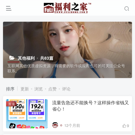
其他福利
共83篇
互联网其他优质虚拟资源，有需要的软件或应用也可的可关注公众号
联系。
排序
更新
浏览
点赞
评论
流量告急还不能换号？这样操作省钱又
置顶
省心！
12个月前
9