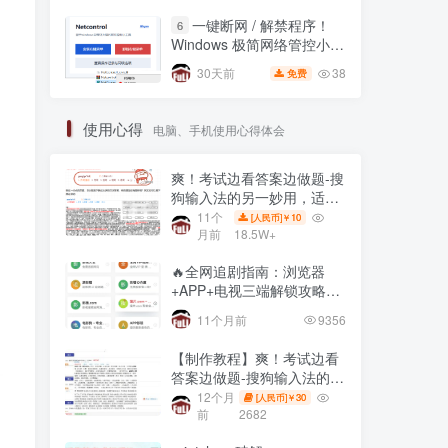
一键断网 / 解禁程序！
6
Windows 极简网络管控小工
具，右键直接锁联网🔥
38
30天前
免费
使用心得
电脑、手机使用心得体会
爽！考试边看答案边做题-搜
狗输入法的另一妙用，适用
网页在线全屏考试仿切屏系
11个
10
[人民币]￥
统的
月前
18.5W+
🔥全网追剧指南：浏览器
+APP+电视三端解锁攻略，
免费资源一网打尽！
11个月前
9356
【制作教程】爽！考试边看
答案边做题-搜狗输入法的另
一妙用，适用网页在线全屏
12个月
30
[人民币]￥
考试仿切屏系统的
前
2682