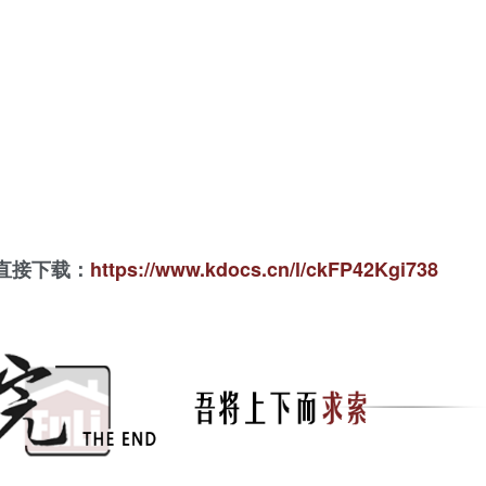
直接下载：
https://www.kdocs.cn/l/ckFP42Kgi738