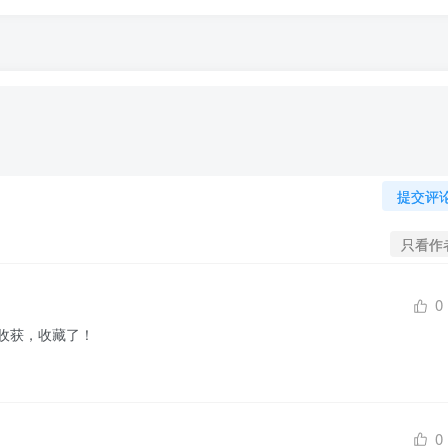
提交评
只看作
0
收获，收藏了！
0