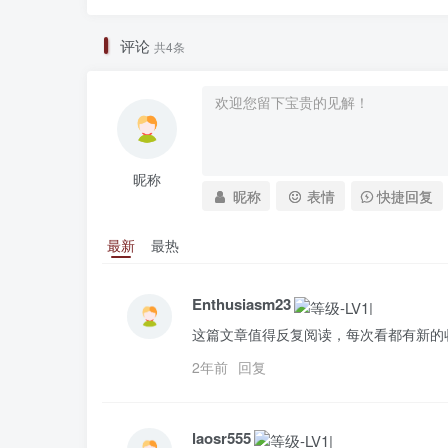
评论
共4条
昵称
昵称
表情
快捷回复
最新
最热
Enthusiasm23
这篇文章值得反复阅读，每次看都有新的
2年前
回复
laosr555