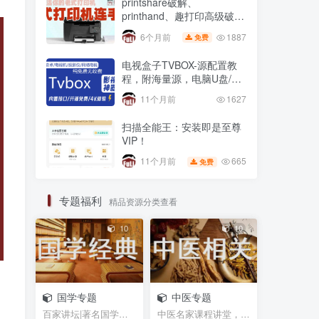
printshare破解、
printhand、趣打印高级破解
版，老式USB打印机
1887
6个月前
免费
电视盒子TVBOX-源配置教
程，附海量源，电脑U盘/不
用U盘 安装第三方app方法
11个月前
1627
扫描全能王：安装即是至尊
VIP！
665
11个月前
免费
专题福利
精品资源分类查看
10
10
国学专题
中医专题
百家讲坛|著名国学大师视频课程|易中天曾仕强于丹纪...
中医名家课程讲堂，书籍资料等网盘资源分享