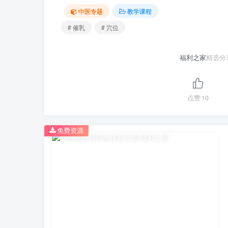
中医专题
教学课程
# 催乳
# 穴位
福利之家
精选分
点赞
10
免费资源