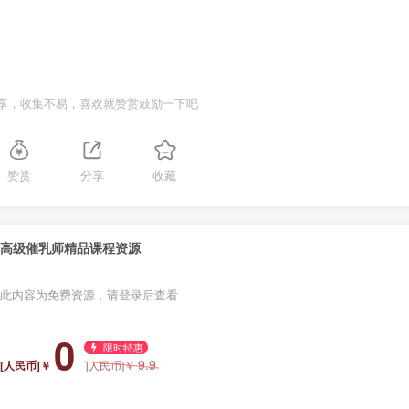
享，收集不易，喜欢就赞赏鼓励一下吧
赞赏
分享
收藏
高级催乳师精品课程资源
此内容为免费资源，请登录后查看
0
限时特惠
9.9
[人民币]￥
[人民币]￥