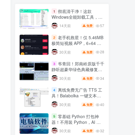
彻底清干净！这款
1
Windows全能卸载工具，注
册表残留一键根除
57
14天前
免费
老手机救星！仅 5.46MB
2
极简短视频 APP，6+64 小
米 8 实测丝滑不卡顿
28
30天前
免费
爷青回！郑南岭原版千千
3
静听超豪华绿色典藏修复
版，无损音质拉满🔥
34
30天前
免费
离线免费无广告 TTS 工
4
具！Balabolka 一键文本转
语音，自媒体配音神器
40
30天前
免费
零基础 Python 打包神
5
器！不用装 Python，AI 全
自动一键打包 EXE🔥
32
30天前
免费