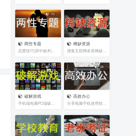
10
23
两性专题
稀缺资源
恋爱技巧|房中秘术|聊天话术|脱单救急|男性能力锻炼...
搜集互联网各类稀缺视频、图片、书籍等资源
17
38
破解游戏
高效办公
手机端电脑PC端破解游戏，经典游戏
分享电脑手机使用技巧，及辅助软件插件等小工具，帮...
39
10