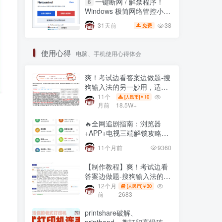
一键断网 / 解禁程序！
6
Windows 极简网络管控小工
具，右键直接锁联网🔥
38
31天前
免费
使用心得
电脑、手机使用心得体会
爽！考试边看答案边做题-搜
狗输入法的另一妙用，适用
网页在线全屏考试仿切屏系
11个
10
[人民币]￥
统的
月前
18.5W+
🔥全网追剧指南：浏览器
+APP+电视三端解锁攻略，
免费资源一网打尽！
11个月前
9360
【制作教程】爽！考试边看
答案边做题-搜狗输入法的另
一妙用，适用网页在线全屏
12个月
30
[人民币]￥
考试仿切屏系统的
前
2683
printshare破解、