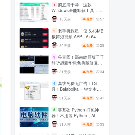
彻底清干净！这款
1
Windows全能卸载工具，注
册表残留一键根除
57
15天前
免费
老手机救星！仅 5.46MB
2
极简短视频 APP，6+64 小
米 8 实测丝滑不卡顿
28
30天前
免费
爷青回！郑南岭原版千千
3
静听超豪华绿色典藏修复
版，无损音质拉满🔥
34
31天前
免费
离线免费无广告 TTS 工
4
具！Balabolka 一键文本转
语音，自媒体配音神器
41
31天前
免费
零基础 Python 打包神
5
器！不用装 Python，AI 全
自动一键打包 EXE🔥
33
31天前
免费