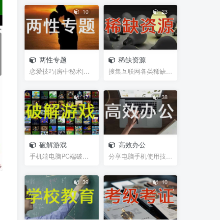
10
23
两性专题
稀缺资源
恋爱技巧|房中秘术|聊天话术|脱单救急|男性能力锻炼...
搜集互联网各类稀缺视频、图片、书籍等资源
17
38
破解游戏
高效办公
手机端电脑PC端破解游戏，经典游戏
分享电脑手机使用技巧，及辅助软件插件等小工具，帮...
39
10