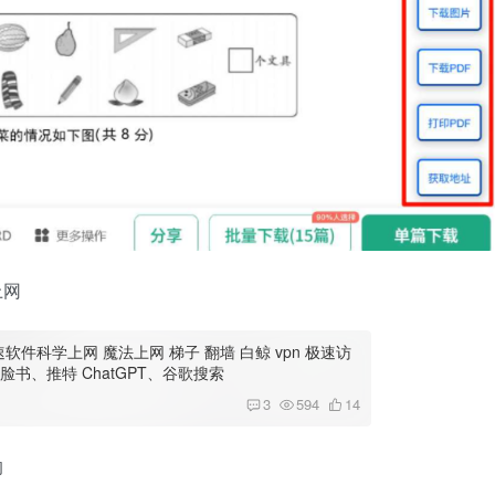
上网
科学上网 魔法上网 梯子 翻墙 白鲸 vpn 极速访
书、推特 ChatGPT、谷歌搜索
3
594
14
的