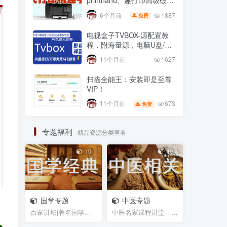
printhand、趣打印高级破解
版，老式USB打印机
1887
6个月前
免费
电视盒子TVBOX-源配置教
程，附海量源，电脑U盘/不
用U盘 安装第三方app方法
11个月前
1627
扫描全能王：安装即是至尊
VIP！
673
11个月前
免费
专题福利
精品资源分类查看
10
10
国学专题
中医专题
百家讲坛|著名国学大师视频课程|易中天曾仕强于丹纪...
中医名家课程讲堂，书籍资料等网盘资源分享