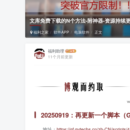
文库免费下载的N个方法-附神器-资源持续
福利之家
软件APP
电脑软件
正文
福利助理
11个月前更新
20250919：再更新一个脚本（Gr
地址：
https://gf.qytechs.cn/zh-CN/scripts/