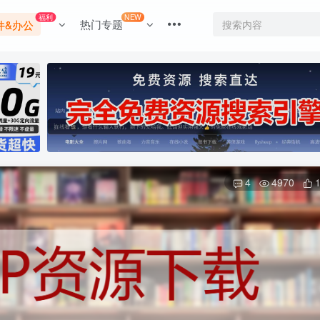
福利
NEW
热门专题
件&办公
4
4970