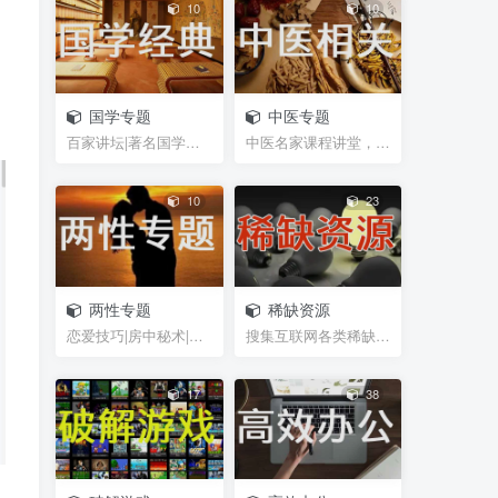
10
10
国学专题
中医专题
百家讲坛|著名国学大师视频课程|易中天曾仕强于丹纪...
中医名家课程讲堂，书籍资料等网盘资源分享
10
23
两性专题
稀缺资源
恋爱技巧|房中秘术|聊天话术|脱单救急|男性能力锻炼...
搜集互联网各类稀缺视频、图片、书籍等资源
17
38