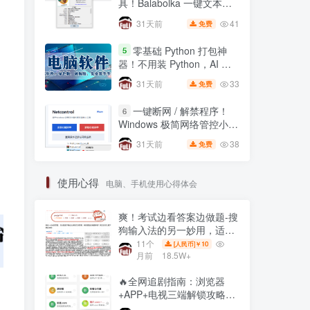
具！Balabolka 一键文本转
语音，自媒体配音神器
41
31天前
免费
零基础 Python 打包神
5
器！不用装 Python，AI 全
自动一键打包 EXE🔥
33
31天前
免费
一键断网 / 解禁程序！
6
Windows 极简网络管控小工
具，右键直接锁联网🔥
38
31天前
免费
使用心得
电脑、手机使用心得体会
爽！考试边看答案边做题-搜
狗输入法的另一妙用，适用
网页在线全屏考试仿切屏系
11个
10
[人民币]￥
统的
月前
18.5W+
🔥全网追剧指南：浏览器
+APP+电视三端解锁攻略，
免费资源一网打尽！