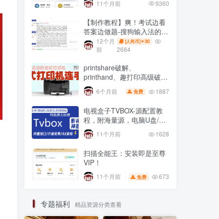
11个月前
9360
【制作教程】爽！考试边看
答案边做题-搜狗输入法的另
一妙用，适用网页在线全屏
12个月
30
[人民币]￥
考试仿切屏系统的
前
2684
printshare破解、
printhand、趣打印高级破解
版，老式USB打印机
1887
6个月前
免费
电视盒子TVBOX-源配置教
程，附海量源，电脑U盘/不
用U盘 安装第三方app方法
11个月前
1628
扫描全能王：安装即是至尊
VIP！
673
11个月前
免费
专题福利
精品资源分类查看