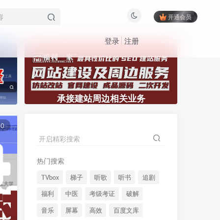
开通会员
登录
注册
承接建站周边相关业务
60
开启精彩搜索
热门搜索
TVbox
梯子
听歌
听书
追剧
福利
中医
考级考证
破解
音乐
屏幕
高效
百度文库