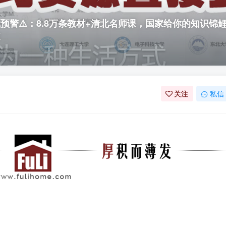
预警⚠️：8.8万条教材+清北名师课，国家给你的知识锦
道
关注
私信