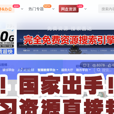
福利
NEW
+99
热门专题
件&办公
网盘资源
2
8378