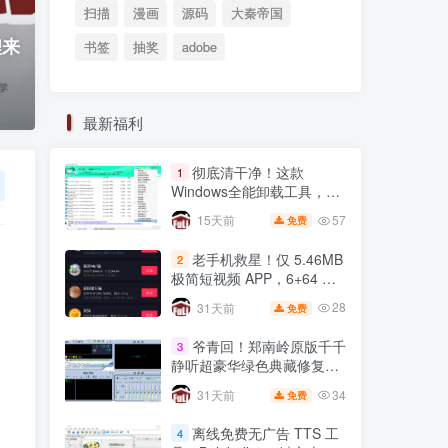
扫描
漫画
源码
大秦帝国
鲤来
书签
抽奖
adobe
最新福利
彻底清干净！这款
1
Windows全能卸载工具，注
册表残留一键根除
57
15天前
免费
老手机救星！仅 5.46MB
2
极简短视频 APP，6+64 小
米 8 实测丝滑不卡顿
28
31天前
免费
爷青回！郑南岭原版千千
3
静听超豪华绿色典藏修复
版，无损音质拉满🔥
34
31天前
免费
离线免费无广告 TTS 工
4