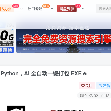
福利
NEW
+99
热门专题
件&办公
网盘资源
Python，AI 全自动一键打包 EXE🔥
关注
私信
0
32
13