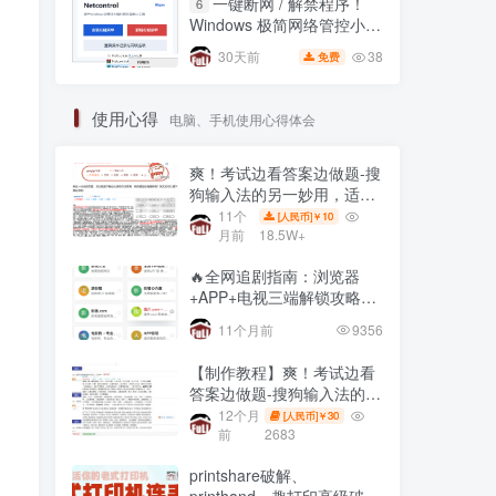
一键断网 / 解禁程序！
6
Windows 极简网络管控小工
具，右键直接锁联网🔥
38
30天前
免费
使用心得
电脑、手机使用心得体会
爽！考试边看答案边做题-搜
狗输入法的另一妙用，适用
网页在线全屏考试仿切屏系
11个
10
[人民币]￥
统的
月前
18.5W+
🔥全网追剧指南：浏览器
+APP+电视三端解锁攻略，
免费资源一网打尽！
11个月前
9356
【制作教程】爽！考试边看
答案边做题-搜狗输入法的另
一妙用，适用网页在线全屏
12个月
30
[人民币]￥
考试仿切屏系统的
前
2683
printshare破解、