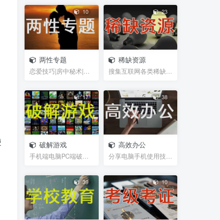
10
23
两性专题
稀缺资源
恋爱技巧|房中秘术|聊天话术|脱单救急|男性能力锻炼...
搜集互联网各类稀缺视频、图片、书籍等资源
17
38
便
破解游戏
高效办公
手机端电脑PC端破解游戏，经典游戏
分享电脑手机使用技巧，及辅助软件插件等小工具，帮...
39
10