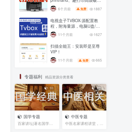
printhand、趣打印高级破解
版，老式USB打印机
1887
6个月前
免费
电视盒子TVBOX-源配置教
程，附海量源，电脑U盘/不
用U盘 安装第三方app方法
11个月前
1627
扫描全能王：安装即是至尊
VIP！
665
11个月前
免费
专题福利
精品资源分类查看
10
10
国学专题
中医专题
百家讲坛|著名国学大师视频课程|易中天曾仕强于丹纪...
中医名家课程讲堂，书籍资料等网盘资源分享