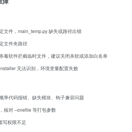
故障
定文件，main_temp.py 缺失或路径出错
到指定文件夹路径
被拒绝，杀毒软件拦截临时文件，建议关闭杀软或添加白名单
/pyinstaller 无法识别，环境变量配置失败
报错，大概率代码报错、缺失模块、钩子兼容问题
，核对 –onefile 等打包参数
件夹读写权限不足