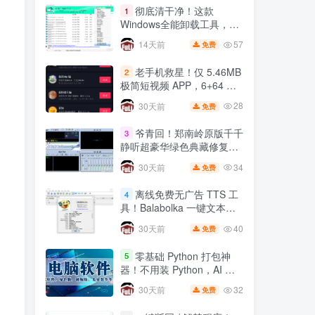
彻底清干净！这款
1
Windows全能卸载工具，注
册表残留一键根除
57
14天前
免费
老手机救星！仅 5.46MB
2
极简短视频 APP，6+64 小
米 8 实测丝滑不卡顿
28
30天前
免费
爷青回！郑南岭原版千千
3
静听超豪华绿色典藏修复
版，无损音质拉满🔥
34
30天前
免费
离线免费无广告 TTS 工
4
具！Balabolka 一键文本转
语音，自媒体配音神器
40
30天前
免费
零基础 Python 打包神
5
器！不用装 Python，AI 全
自动一键打包 EXE🔥
32
30天前
免费