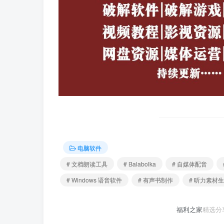
电脑软件
# 文档朗读工具
# Balabolka
# 自媒体配音
# Windows 语音软件
# 有声书制作
# 听力素材
福利之家
精选分