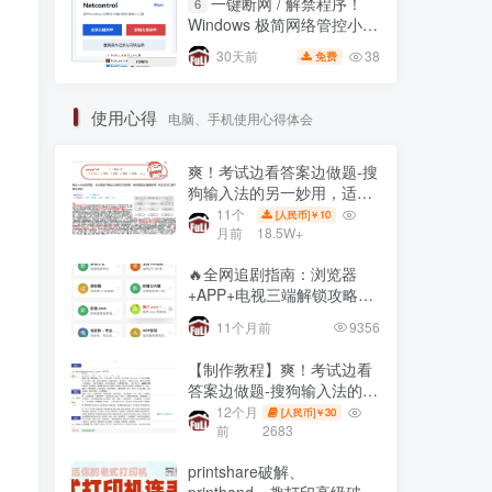
一键断网 / 解禁程序！
6
Windows 极简网络管控小工
具，右键直接锁联网🔥
38
30天前
免费
使用心得
电脑、手机使用心得体会
爽！考试边看答案边做题-搜
狗输入法的另一妙用，适用
网页在线全屏考试仿切屏系
11个
10
[人民币]￥
统的
月前
18.5W+
🔥全网追剧指南：浏览器
+APP+电视三端解锁攻略，
免费资源一网打尽！
11个月前
9356
【制作教程】爽！考试边看
答案边做题-搜狗输入法的另
一妙用，适用网页在线全屏
12个月
30
[人民币]￥
考试仿切屏系统的
前
2683
printshare破解、