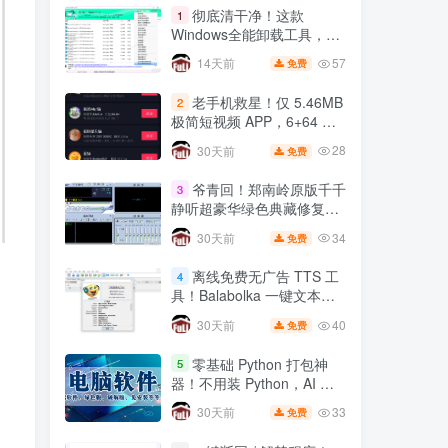
彻底清干净！这款
1
Windows全能卸载工具，注
册表残留一键根除
57
14天前
免费
老手机救星！仅 5.46MB
2
极简短视频 APP，6+64 小
米 8 实测丝滑不卡顿
28
30天前
免费
爷青回！郑南岭原版千千
3
静听超豪华绿色典藏修复
版，无损音质拉满🔥
34
30天前
免费
离线免费无广告 TTS 工
4
具！Balabolka 一键文本转
语音，自媒体配音神器
40
30天前
免费
零基础 Python 打包神
5
器！不用装 Python，AI 全
自动一键打包 EXE🔥
33
30天前
免费