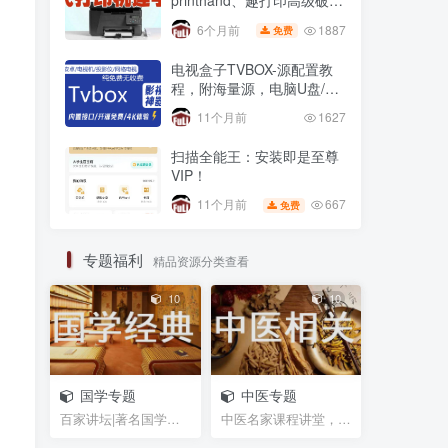
printhand、趣打印高级破解
版，老式USB打印机
1887
6个月前
免费
电视盒子TVBOX-源配置教
程，附海量源，电脑U盘/不
用U盘 安装第三方app方法
11个月前
1627
扫描全能王：安装即是至尊
VIP！
667
11个月前
免费
专题福利
精品资源分类查看
10
10
国学专题
中医专题
百家讲坛|著名国学大师视频课程|易中天曾仕强于丹纪...
中医名家课程讲堂，书籍资料等网盘资源分享