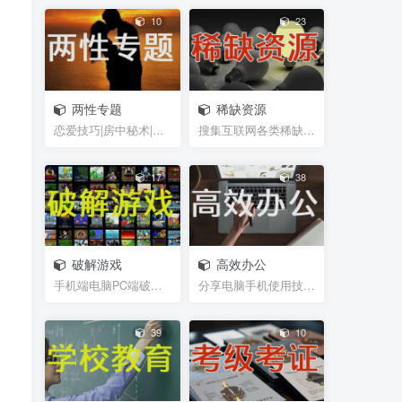
10
23
两性专题
稀缺资源
恋爱技巧|房中秘术|聊天话术|脱单救急|男性能力锻炼...
搜集互联网各类稀缺视频、图片、书籍等资源
17
38
破解游戏
高效办公
手机端电脑PC端破解游戏，经典游戏
分享电脑手机使用技巧，及辅助软件插件等小工具，帮...
39
10