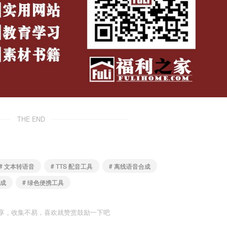
THE END
# 文本转语音
# TTS 配音工具
# 离线语音合成
生成
# 绿色便携工具
享，收集不易，喜欢就赞赏鼓励一下吧