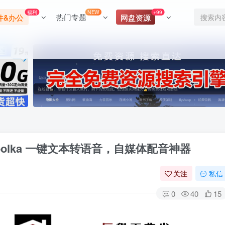
福利
NEW
+99
热门专题
件&办公
网盘资源
abolka 一键文本转语音，自媒体配音神器
关注
私信
0
40
15