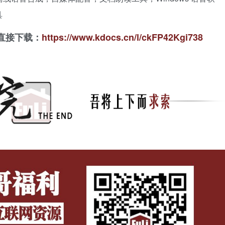
具
直接下载：
https://www.kdocs.cn/l/ckFP42Kgi738