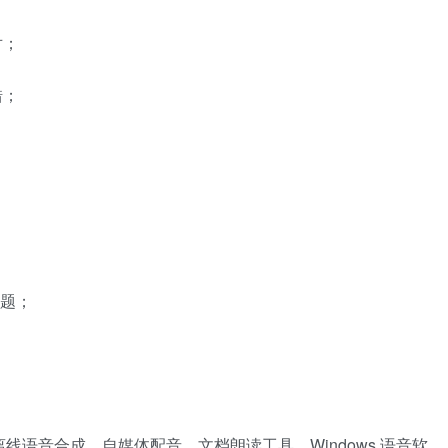
对；
错；
。
问题；
工具，离线语音合成，自媒体配音，文档朗读工具，Windows 语音软