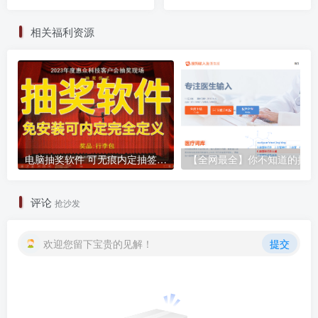
版
键打包 EXE🔥
相关福利资源
电脑抽奖软件 可无痕内定抽签程序电子系统 晚会活动婚庆年会随机大屏幕滚动实时保存 附抽奖背景图片红色喜庆精选图片51张
【
评论
抢沙发
欢迎您留下宝贵的见解！
提交