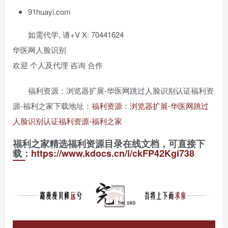
91huayi.com
如需代学, 请+V X: 70441624
华医网人脸识别
欢迎 个人及代理 咨询 合作
福利资源：浏览器扩展-华医网跳过人脸识别认证福利资
源-福利之家下载地址：
福利资源：浏览器扩展-华医网跳过
人脸识别认证福利资源-福利之家
福利之家精选福利资源目录在线文档，可直接下
载：
https://www.kdocs.cn/l/ckFP42Kgi738