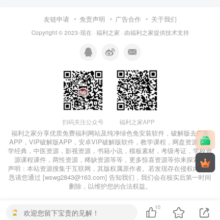
友链申请
免责声明
广告合作
关于我们
Copyright © 2023-现在 ·
福利之家
· 由
福利之家
提供技术支持
福利之家APP
扫码关注公众号
福利之家分享优质免费
福利网站
及
纯净绿色免安装软件
，
破解版去广告
APP
，
VIP破解版APP
，
安卓VIP破解版软件
，教学课程，网盘资源，国
学经典，中医资源，影视资源，书籍小说，模板素材，考级考证，学校资
源课程课件，两性资源，稀缺资源等等，更多惊喜资源等你来探索！
声明：本站资源搜集于互联网，其版权属原作者。若发现存在侵权内容，
恳请您通过 [wswg2843@163.com] 告知我们，我们会在核实后第一时间
删除，以维护您的合法权益。
10
欢迎您留下宝贵的见解！