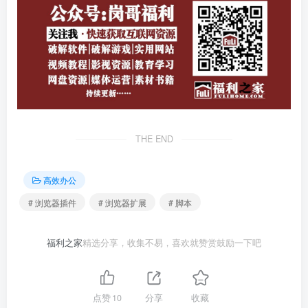
THE END
高效办公
# 浏览器插件
# 浏览器扩展
# 脚本
福利之家
精选分享，收集不易，喜欢就赞赏鼓励一下吧
点赞
10
分享
收藏