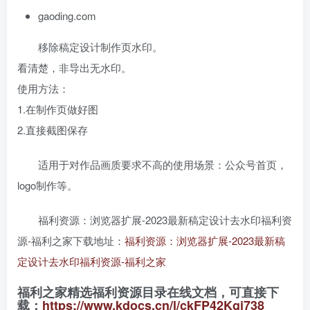
gaoding.com
移除稿定设计制作页水印。
看清楚，非导出无水印。
使用方法：
1.在制作页做好图
2.直接截图保存
适用于对作品画质要求不高的使用场景：公众号首页，
logo制作等。
福利资源：浏览器扩展-2023最新稿定设计去水印福利资
源-福利之家下载地址：
福利资源：浏览器扩展-2023最新稿
定设计去水印福利资源-福利之家
福利之家精选福利资源目录在线文档，可直接下
载：
https://www.kdocs.cn/l/ckFP42Kgi738