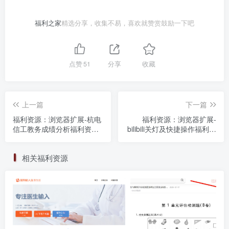
福利之家
精选分享，收集不易，喜欢就赞赏鼓励一下吧
点赞
51
分享
收藏
上一篇
下一篇
福利资源：浏览器扩展-杭电
福利资源：浏览器扩展-
信工教务成绩分析福利资源-
bilibili关灯及快捷操作福利资
福利之家
源-福利之家
相关福利资源