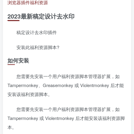
浏览器插件
福利资源
2023最新稿定设计去水印
稿定设计去水印插件
安装此福利资源脚本?
如何安装
您需要先安装一个用户福利资源脚本管理器扩展，如
Tampermonkey、Greasemonkey 或 Violentmonkey 后才能
安装该福利资源脚本。
您需要先安装一个用户福利资源脚本管理器扩展，如
Tampermonkey 或 Violentmonkey 后才能安装该福利资源脚
本。