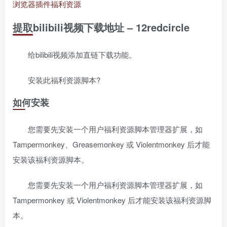
浏览器插件
福利资源
提取bilibili视频下载地址 – 12redcircle
给bilibili视频添加直链下载功能。
安装此福利资源脚本?
如何安装
您需要先安装一个用户福利资源脚本管理器扩展，如
Tampermonkey、Greasemonkey 或 Violentmonkey 后才能
安装该福利资源脚本。
您需要先安装一个用户福利资源脚本管理器扩展，如
Tampermonkey 或 Violentmonkey 后才能安装该福利资源脚
本。