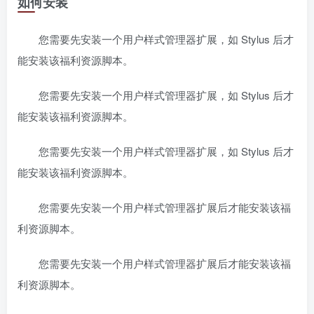
如何安装
您需要先安装一个用户样式管理器扩展，如 Stylus 后才
能安装该福利资源脚本。
您需要先安装一个用户样式管理器扩展，如 Stylus 后才
能安装该福利资源脚本。
您需要先安装一个用户样式管理器扩展，如 Stylus 后才
能安装该福利资源脚本。
您需要先安装一个用户样式管理器扩展后才能安装该福
利资源脚本。
您需要先安装一个用户样式管理器扩展后才能安装该福
利资源脚本。