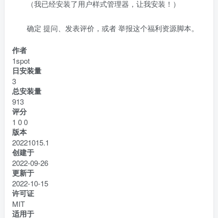
（我已经安装了用户样式管理器，让我安装！）
确定 提问、发表评价，或者 举报这个福利资源脚本。
作者
1spot
日安装量
3
总安装量
913
评分
1
0
0
版本
20221015.1
创建于
2022-09-26
更新于
2022-10-15
许可证
MIT
适用于