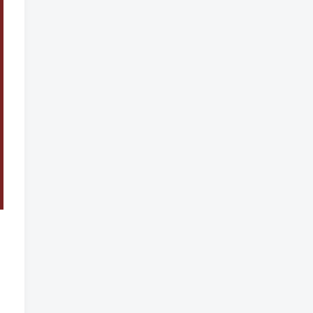
hmtl5多屏滚动引导APP下载页模板