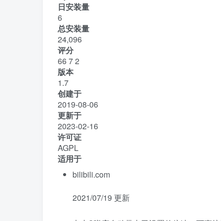
日安装量
6
总安装量
24,096
评分
66
7
2
版本
1.7
创建于
2019-08-06
更新于
2023-02-16
许可证
AGPL
适用于
bilibili.com
2021/07/19 更新