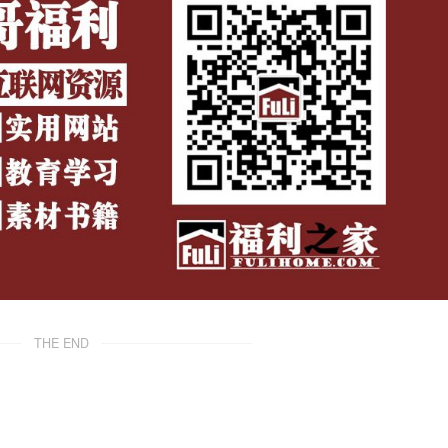
THE END