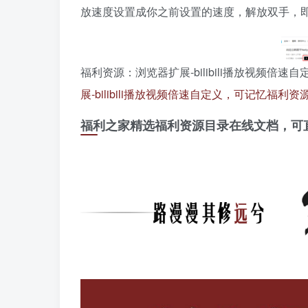
放速度设置成你之前设置的速度，解放双手，
福利资源：浏览器扩展-bilibili播放视频倍
展-bilibili播放视频倍速自定义，可记忆福利资
福利之家精选福利资源目录在线文档，可