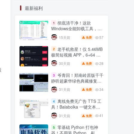
扫描
漫画
源码
大秦帝国
最新福利
书签
抽奖
adobe
彻底清干净！这款
1
Windows全能卸载工具，注
册表残留一键根除
57
15天前
免费
老手机救星！仅 5.46MB
2
彻底清干净！这款
1
极简短视频 APP，6+64 小
Windows全能卸载工具，注
米 8 实测丝滑不卡顿
册表残留一键根除
28
30天前
免费
57
15天前
免费
表
爷青回！郑南岭原版千千
3
老手机救星！仅 5.46MB
2
静听超豪华绿色典藏修复
极简短视频 APP，6+64 小
版，无损音质拉满🔥
米 8 实测丝滑不卡顿
34
31天前
免费
28
30天前
免费
离线免费无广告 TTS 工
4
爷青回！郑南岭原版千千
3
具！Balabolka 一键文本转
静听超豪华绿色典藏修复
语音，自媒体配音神器
版，无损音质拉满🔥
41
31天前
免费
34
31天前
免费
零基础 Python 打包神
5
离线免费无广告 TTS 工
4
器！不用装 Python，AI 全