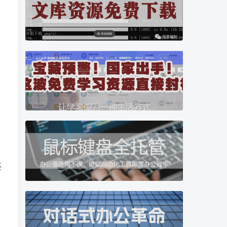
破解游戏
高效办公
手机端电脑PC端破解游戏，经典游戏
分享电脑手机使用技巧，及辅助软件插件等小工具，帮...
39
10
学校教育
考级考证
涵盖从胎教、幼儿园、学前班、小学、初中、高中、大...
教师考证视频课程资源，笔试试题，面试攻略等等网盘...
还