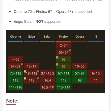
Chrome 70+, Firefox 67+, Opera 57+: supported
Edge, Safari:
NOT
supported
Note: