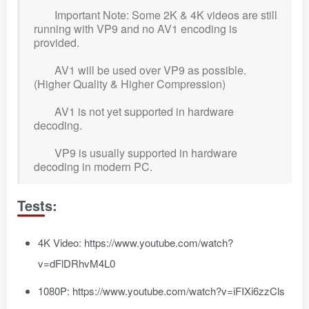
Important Note: Some 2K & 4K videos are still
running with VP9 and no AV1 encoding is
provided.
AV1 will be used over VP9 as possible.
(Higher Quality & Higher Compression)
AV1 is not yet supported in hardware
decoding.
VP9 is usually supported in hardware
decoding in modern PC.
Tests:
4K Video: https://www.youtube.com/watch?
v=dFlDRhvM4L0
1080P: https://www.youtube.com/watch?v=iFIXi6zzCls