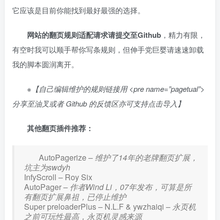
它应该是目前你能找到最好最强的选择。
网站的翻页规则适配请求请提交至Github
，精力有限，
有空时我可以顺手帮你写条规则，但伸手党巨婴请速速卸载
我的脚本圆润离开。
※【自己编辑维护的规则链接用 <pre name=”pagetual”>
分享至油叉或者 Github 的反馈区亦可支持点击导入】
其他翻页插件推荐：
AutoPagerize –
维护了14年的老牌翻页扩展，
坑主为swdyh
InfyScroll – Roy Six
AutoPager –
作者Wind Li，07年发布，可算是所
有翻页扩展鼻祖，已停止维护
Super preloaderPlus – N.L.F & ywzhaiqi –
永页机
之前可玩性最高，永页机灵感来源