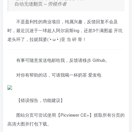
自动无缝翻页 –
劳模作者
不是盈利性的商业项目，纯属兴趣，反馈回复不会及
时，最近沉迷于一球超人阿尔宙斯ing，还差3个满图鉴 开坑
老头环了，拉妮我婆( •̀ ω •́ )亚 当 碎 骨！
有事可随意发送电邮给我，反馈请移步 Github。
️对你有帮助的话，可请我喝一杯奶茶 爱发电
【错误报告，功能建议】
图站分页可尝试使用【Picviewer CE+】抓取所有分页的
高清大图并打包下载。