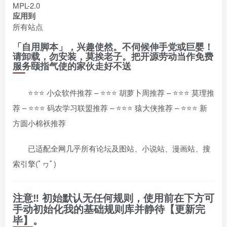
MPL-2.0
应用到
所有站点
「自用脚本」，兴趣使然。不伺候伸手党或巨婴！
请卸载，勿安装，莫挨老子。把开源劳动当作免费
服务颐指气使的家伙走好不送
⭐⭐⭐ 小众软件推荐 – ⭐⭐⭐ 胡萝卜周推荐 – ⭐⭐⭐ 莫理推
荐 – ⭐⭐⭐ 码农学习联盟推荐 – ⭐⭐⭐ 猿大侠推荐 – ⭐⭐⭐ 新
方圆小棉袄推荐
已适配全网几乎所有论坛及图站、小说站、漫画站、搜
索引擎(ﾟヮﾟ)
️注意‼️ 初始默认无任何规则，使用前在下方可
手动初始化我的基础规则库并静待【更新完
毕】。