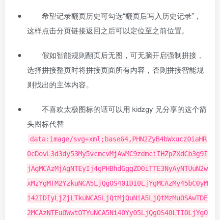
希望记录翻页历史可勾选“翻页后写入历史记录”，
这样点击分页链接返回之后可以定位至之前位置。
假如智能规则翻页后无图，可无脑开启强制拼接，
选择拼接整页时将拼接页面所有内容，否则拼接智能规
则找出的主体内容。
不喜欢太极图标的话可以用 kidzgy 兄分享的这个箭
头图标代替
data:image/svg+xml;base64,PHN2ZyB4bWxucz0iaHR
0cDovL3d3dy53My5vcmcvMjAwMC9zdmciIHZpZXdCb3g9I
jAgMCAzMjAgNTEyIj4gPHBhdGggZD0iTTE3NyAyNTUuN2w
xMzYgMTM2YzkuNCA5LjQgOS40IDI0LjYgMCAzMy45bC0yM
i42IDIyLjZjLTkuNCA5LjQtMjQuNiA5LjQtMzMuOSAwTDE
2MCAzNTEuOWwtOTYuNCA5Ni40Yy05LjQgOS40LTI0LjYgO