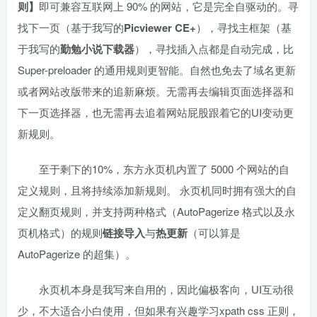
则】
即可兼容互联网上 90% 的网站，它是完全自驱动的。寻
找下一页（基于我写的
Picviewer CE+
），寻找主框架（基
于我写的
勤勉小说下载器
），寻找插入点都是自动完成，比
Super-preloader 的通用规则更智能。自然也免去了域名更新
或者网站改版带来的追新麻烦。无需再去编辑页面选择器和
下一页选择器，也无需再去追着网站屁股跟着它的UI变动更
新规则。
至于剩下的10%，东方永页机内置了 5000 个网站的自
定义规则，且将持续添加新规则。 永页机同时拥有强大的自
定义翻页规则，并支持两种格式（AutoPagerize 格式以及永
页机格式）的规则
链接导入
与
热更新
（可以算是
AutoPagerize 的超集）。
永页机本身是我写来自用的，因此偏极客向，UI互动很
少，不大适合小白使用，但如果有兴趣学习xpath css 正则，