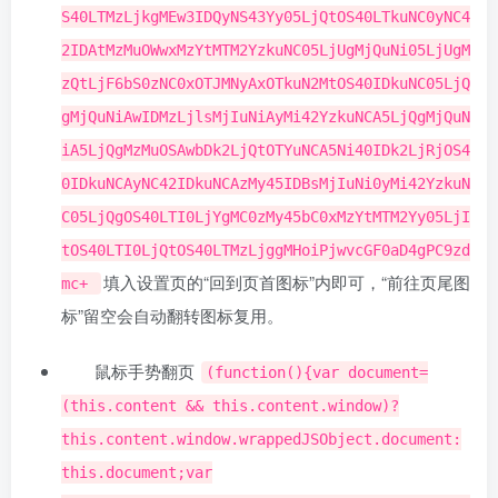
S40LTMzLjkgMEw3IDQyNS43Yy05LjQtOS40LTkuNC0yNC4
2IDAtMzMuOWwxMzYtMTM2YzkuNC05LjUgMjQuNi05LjUgM
zQtLjF6bS0zNC0xOTJMNyAxOTkuN2MtOS40IDkuNC05LjQ
gMjQuNiAwIDMzLjlsMjIuNiAyMi42YzkuNCA5LjQgMjQuN
iA5LjQgMzMuOSAwbDk2LjQtOTYuNCA5Ni40IDk2LjRjOS4
0IDkuNCAyNC42IDkuNCAzMy45IDBsMjIuNi0yMi42YzkuN
C05LjQgOS40LTI0LjYgMC0zMy45bC0xMzYtMTM2Yy05LjI
tOS40LTI0LjQtOS40LTMzLjggMHoiPjwvcGF0aD4gPC9zd
填入设置页的“回到页首图标”内即可，“前往页尾图
mc+
标”留空会自动翻转图标复用。
鼠标手势翻页
(function(){var document=
(this.content && this.content.window)?
this.content.window.wrappedJSObject.document:
this.document;var