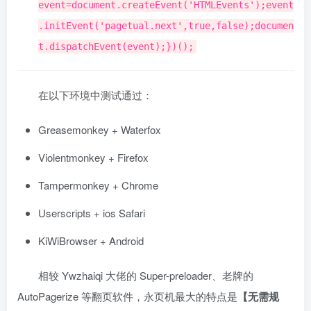
event=document.createEvent('HTMLEvents');event
.initEvent('pagetual.next',true,false);documen
t.dispatchEvent(event);})();
在以下环境中测试通过：
Greasemonkey + Waterfox
Violentmonkey + Firefox
Tampermonkey + Chrome
Userscripts + ios Safari
KiWiBrowser + Android
相较 Ywzhaiqi 大佬的 Super-preloader、老牌的
AutoPagerize 等翻页软件，永页机最大的特点是
【无需规