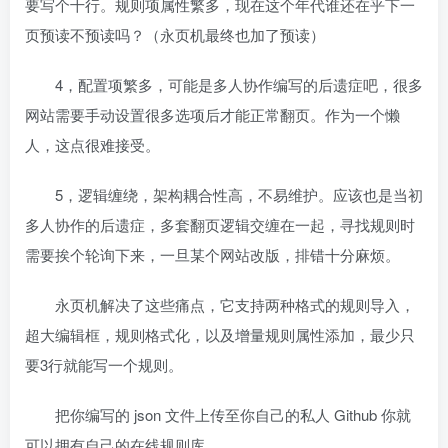
要写个十行。规则项属性繁多，现在这个年代谁还在乎下一
页预读不预读吗？（永页机最终也加了预读）
4，配置项繁多，可能是多人协作编写的后遗症吧，很多
网站需要手动设置很多选项后才能正常翻页。作为一个懒
人，这点很难接受。
5，逻辑缠绕，架构耦合性高，不易维护。应该也是当初
多人协作的后遗症，多套翻页逻辑交缠在一起，寻找规则时
需要挨个轮询下来，一旦某个网站改版，排错十分麻烦。
永页机解决了这些痛点，它支持两种格式的规则导入，
超大编辑框，规则格式化，以及增量规则属性添加，最少只
要3行就能写一个规则。
把你编写的 json 文件上传至你自己的私人 Github 你就
可以拥有自己的在线规则库。