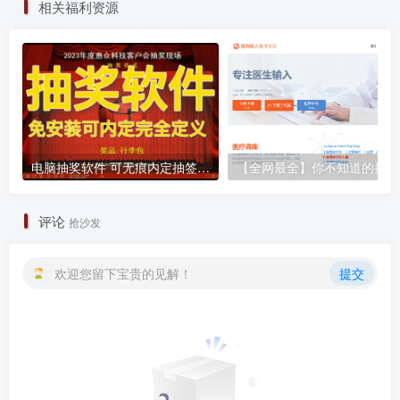
相关福利资源
电脑抽奖软件 可无痕内定抽签程序电子系统 晚会活动婚庆年会随机大屏幕滚动实时保存 附抽奖背景图片红色喜庆精选图片51张
【
评论
抢沙发
欢迎您留下宝贵的见解！
提交