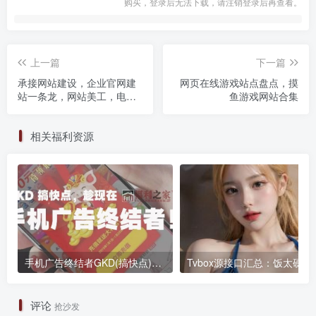
购买，登录后无法下载，请注销登录后再查看。
上一篇
下一篇
承接网站建设，企业官网建
网页在线游戏站点盘点，摸
站一条龙，网站美工，电商
鱼游戏网站合集
美工
相关福利资源
手机广告终结者GKD(搞快点)还可以微信抢红包等更多自动化功能全免费
Tvbox源接口汇
评论
抢沙发