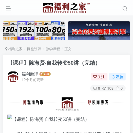
福利之家
网盘资源
教学课程
正文
【课程】陈海贤·自我转变50讲（完结）
福利助理
关注
私信
12个月前更新
8
108
6