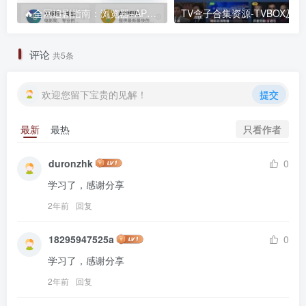
🔥全网追剧指南：浏览器+APP+电视三端解锁攻略，免费资源一网打尽！
TV盒子合
评论
共5条
欢迎您留下宝贵的见解！
提交
只看作者
最新
最热
duronzhk
0
学习了，感谢分享
2年前
回复
18295947525a
0
学习了，感谢分享
2年前
回复