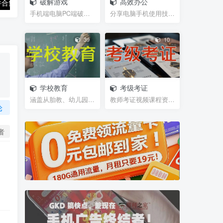
破解游戏
高效办公
Adobe全套软件合集PS Photoshop PR AE AI 资源含苹果MAC端及安装视频教程报错解决办法
手机与电脑文件互传工具LocalSend
手机端电脑PC端破解游戏，经典游戏
分享电脑手机使用技巧，及辅助软件插件等小工具，帮...
39
10
学校教育
考级考证
涵盖从胎教、幼儿园、学前班、小学、初中、高中、大...
教师考证视频课程资源，笔试试题，面试攻略等等网盘...
论
者