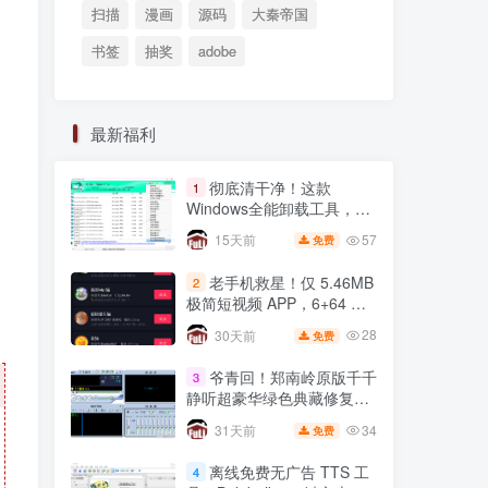
扫描
漫画
源码
大秦帝国
书签
抽奖
adobe
最新福利
彻底清干净！这款
1
Windows全能卸载工具，注
册表残留一键根除
57
15天前
免费
老手机救星！仅 5.46MB
2
极简短视频 APP，6+64 小
米 8 实测丝滑不卡顿
28
30天前
免费
爷青回！郑南岭原版千千
3
静听超豪华绿色典藏修复
版，无损音质拉满🔥
34
31天前
免费
离线免费无广告 TTS 工
4