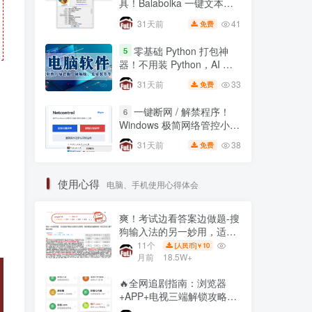
具！Balabolka 一键文本转
语音，自媒体配音神器
41
31天前
免费
零基础 Python 打包神
5
器！不用装 Python，AI 全
自动一键打包 EXE🔥
33
31天前
免费
一键断网 / 解禁程序！
6
Windows 极简网络管控小工
具，右键直接锁联网🔥
38
31天前
免费
使用心得
电脑、手机使用心得体会
爽！考试边看答案边做题-搜
狗输入法的另一妙用，适用
网页在线全屏考试仿切屏系
11个
10
[人民币]￥
统的
月前
18.5W+
🔥全网追剧指南：浏览器
+APP+电视三端解锁攻略，
免费资源一网打尽！