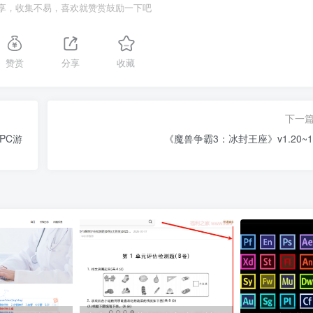
享，收集不易，喜欢就赞赏鼓励一下吧
赞赏
分享
收藏
下一
|PC游
《魔兽争霸3：冰封王座》v1.20~1.