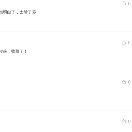
0
都明白了，太赞了🤣
0
收获，收藏了！
0
0