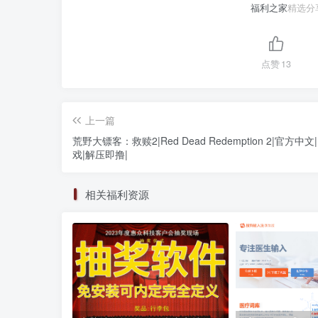
福利之家
精选分
点赞
13
上一篇
荒野大镖客：救赎2|Red Dead Redemption 2|官方中文
戏|解压即撸|
相关福利资源