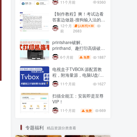
11个月前
9360
【制作教程】爽！考试边看
答案边做题-搜狗输入法的另
一妙用，适用网页在线全屏
12个月
30
[人民币]￥
考试仿切屏系统的
前
2683
printshare破解、
printhand、趣打印高级破解
版，老式USB打印机
1887
6个月前
免费
电视盒子TVBOX-源配置教
程，附海量源，电脑U盘/不
用U盘 安装第三方app方法
11个月前
1627
扫描全能王：安装即是至尊
VIP！
669
11个月前
免费
专题福利
精品资源分类查看