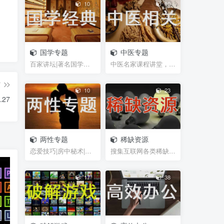
10
10
国学专题
中医专题
百家讲坛|著名国学大师视频课程|易中天曾仕强于丹纪...
中医名家课程讲堂，书籍资料等网盘资源分享
篇
10
23
27
两性专题
稀缺资源
恋爱技巧|房中秘术|聊天话术|脱单救急|男性能力锻炼...
搜集互联网各类稀缺视频、图片、书籍等资源
17
38