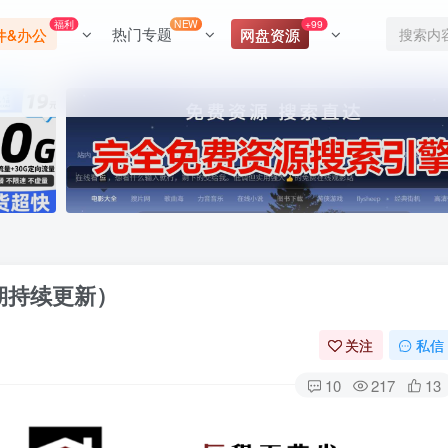
福利
NEW
+99
热门专题
件&办公
网盘资源
期持续更新）
关注
私信
10
217
13