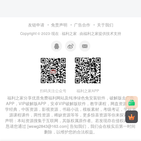
友链申请
免责声明
广告合作
关于我们
Copyright © 2023-现在 ·
福利之家
· 由
福利之家
提供技术支持
福利之家APP
扫码关注公众号
福利之家分享优质免费
福利网站
及
纯净绿色免安装软件
，
破解版去广告
APP
，
VIP破解版APP
，
安卓VIP破解版软件
，教学课程，网盘资源，国
学经典，中医资源，影视资源，书籍小说，模板素材，考级考证，学校资
源课程课件，两性资源，稀缺资源等等，更多惊喜资源等你来探索！
声明：本站资源搜集于互联网，其版权属原作者。若发现存在侵权内容，
恳请您通过 [wswg2843@163.com] 告知我们，我们会在核实后第一时间
删除，以维护您的合法权益。