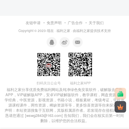
友链申请
免责声明
广告合作
关于我们
Copyright © 2023-现在 ·
福利之家
· 由
福利之家
提供技术支持
福利之家APP
扫码关注公众号
福利之家分享优质免费
福利网站
及
纯净绿色免安装软件
，
破解版去广告
APP
，
VIP破解版APP
，
安卓VIP破解版软件
，教学课程，网盘资源，国
学经典，中医资源，影视资源，书籍小说，模板素材，考级考证，学校资
源课程课件，两性资源，稀缺资源等等，更多惊喜资源等你来探索！
声明：本站资源搜集于互联网，其版权属原作者。若发现存在侵权内容，
恳请您通过 [wswg2843@163.com] 告知我们，我们会在核实后第一时间
删除，以维护您的合法权益。