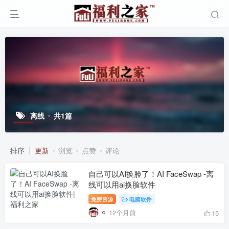
离线
共1篇
排序
更新
浏览
点赞
评论
自己可以AI换脸了！AI FaceSwap -离
线可以用ai换脸软件
免费资源
电脑软件
12个月前
15