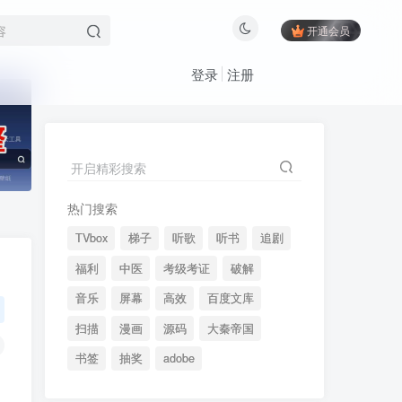
开通会员
登录
注册
开启精彩搜索
承接建站周边相关业务
热门搜索
TVbox
梯子
听歌
听书
追剧
开启精彩搜索
福利
中医
考级考证
破解
热门搜索
音乐
屏幕
高效
百度文库
TVbox
梯子
听歌
听书
追剧
扫描
漫画
源码
大秦帝国
福利
中医
考级考证
破解
书签
抽奖
adobe
音乐
屏幕
高效
百度文库