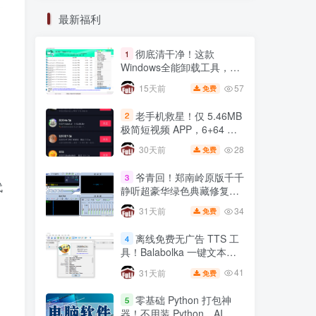
扫描
漫画
源码
大秦帝国
最新福利
书签
抽奖
adobe
彻底清干净！这款
1
Windows全能卸载工具，注
册表残留一键根除
57
15天前
免费
老手机救星！仅 5.46MB
2
彻底清干净！这款
1
极简短视频 APP，6+64 小
Windows全能卸载工具，注
米 8 实测丝滑不卡顿
册表残留一键根除
28
30天前
免费
57
15天前
免费
，
爷青回！郑南岭原版千千
3
老手机救星！仅 5.46MB
2
代
静听超豪华绿色典藏修复
极简短视频 APP，6+64 小
版，无损音质拉满🔥
米 8 实测丝滑不卡顿
34
31天前
免费
28
30天前
免费
离线免费无广告 TTS 工
4
爷青回！郑南岭原版千千
3
具！Balabolka 一键文本转
静听超豪华绿色典藏修复
语音，自媒体配音神器
版，无损音质拉满🔥
41
31天前
免费
34
31天前
免费
零基础 Python 打包神
5
离线免费无广告 TTS 工
4
器！不用装 Python，AI 全