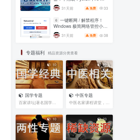
具！Balabolka 一键文本转
自动一键打包 EXE🔥
语音，自媒体配音神器
33
31天前
免费
41
31天前
免费
一键断网 / 解禁程序！
6
零基础 Python 打包神
5
Windows 极简网络管控小工
器！不用装 Python，AI 全
具，右键直接锁联网🔥
自动一键打包 EXE🔥
38
31天前
免费
33
31天前
免费
一键断网 / 解禁程序！
6
专题福利
精品资源分类查看
Windows 极简网络管控小工
具，右键直接锁联网🔥
10
10
38
31天前
免费
电脑、手机使用心得体会
国学专题
中医专题
爽！考试边看答案边做题-搜
百家讲坛|著名国学大师视频课程|易中天曾仕强于丹纪...
中医名家课程讲堂，书籍资料等网盘资源分享
狗输入法的另一妙用，适用
网页在线全屏考试仿切屏系
11个
10
[人民币]￥
统的
月前
18.5W+
10
23
🔥全网追剧指南：浏览器
+APP+电视三端解锁攻略，
免费资源一网打尽！