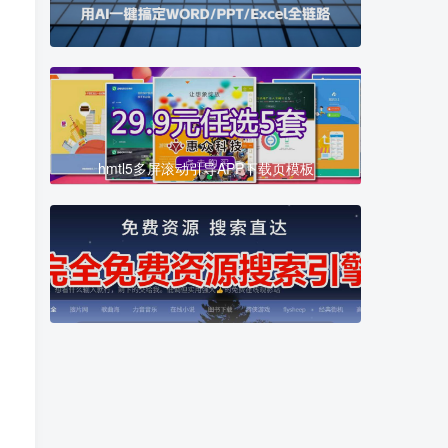
高清壁纸图片 统一访问密码：fulihome
hmtl5多屏滚动引导APP下载页模板