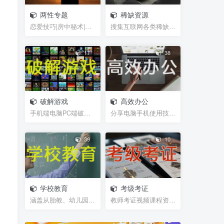
11个月前
9360
两性专题
稀缺资源
【制作教程】爽！考试边看
恋爱技巧|房中秘术|聊天话术|脱单救急|男性能力锻炼...
搜集互联网各类稀缺视频、图片、书籍等资源
答案边做题-搜狗输入法的另
一妙用，适用网页在线全屏
12个月
30
[人民币]￥
考试仿切屏系统的
前
2683
17
38
printshare破解、
printhand、趣打印高级破解
版，老式USB打印机
1887
6个月前
免费
破解游戏
高效办公
电视盒子TVBOX-源配置教
手机端电脑PC端破解游戏，经典游戏
分享电脑手机使用技巧，及辅助软件插件等小工具，帮...
程，附海量源，电脑U盘/不
用U盘 安装第三方app方法
11个月前
1627
39
10
扫描全能王：安装即是至尊
VIP！
670
11个月前
免费
学校教育
考级考证
涵盖从胎教、幼儿园、学前班、小学、初中、高中、大...
教师考证视频课程资源，笔试试题，面试攻略等等网盘...
精品资源分类查看