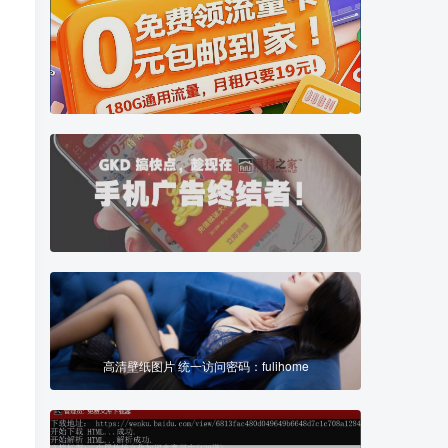
10
10
国学专题
中医专题
百家讲坛|著名国学大师视频课程|易中天曾仕强于丹纪...
中医名家课程讲堂，书籍资料等网盘资源分享
10
23
两性专题
稀缺资源
恋爱技巧|房中秘术|聊天话术|脱单救急|男性能力锻炼...
搜集互联网各类稀缺视频、图片、书籍等资源
17
38
高清壁纸图片 统一访问密码：fulihome