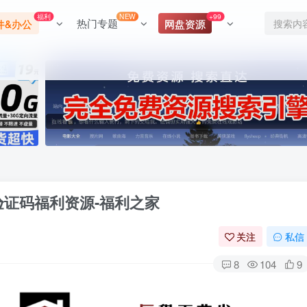
福利
NEW
+99
热门专题
件&办公
网盘资源
验证码福利资源-福利之家
关注
私信
8
104
9