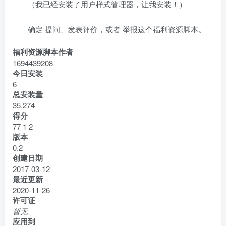
（我已经安装了用户样式管理器，让我安装！）
确定 提问、发表评价，或者 举报这个福利资源脚本。
福利资源脚本作者
1694439208
今日安装
6
总安装量
35,274
得分
77
1
2
版本
0.2
创建日期
2017-03-12
最近更新
2020-11-26
许可证
暂无
应用到