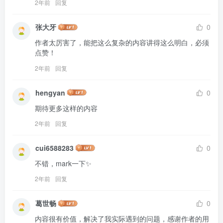
2年前
回复
张大牙
0
作者太厉害了，能把这么复杂的内容讲得这么明白，必须
点赞！
2年前
回复
hengyan
0
期待更多这样的内容
2年前
回复
cui6588283
0
不错，mark一下✨
2年前
回复
葛世畅
0
内容很有价值，解决了我实际遇到的问题，感谢作者的用