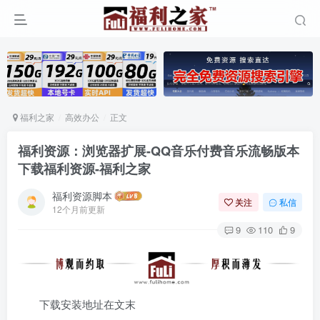
福利之家
高效办公
正文
福利资源：浏览器扩展-QQ音乐付费音乐流畅版本
下载福利资源-福利之家
福利资源脚本
关注
私信
12个月前更新
9
110
9
下载安装地址在文末