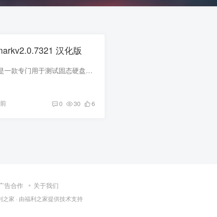
markv2.0.7321 汉化版
AS SSD Benchmark是一款专门用于测试固态硬盘（SSD）传输速度的实用工具。这款软件以其用户友好的操作界面而受到用户青睐，只需下载并解压，即可直接运行使用。AS SSD Benchmark具备强大的功能...
月前
0
30
6
广告合作
关于我们
利之家
· 由
福利之家
提供技术支持