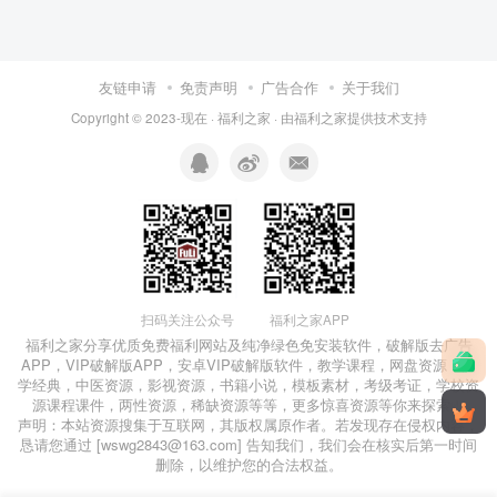
友链申请
免责声明
广告合作
关于我们
Copyright © 2023-现在 ·
福利之家
· 由
福利之家
提供技术支持
福利之家APP
扫码关注公众号
福利之家分享优质免费
福利网站
及
纯净绿色免安装软件
，
破解版去广告
APP
，
VIP破解版APP
，
安卓VIP破解版软件
，教学课程，网盘资源，国
学经典，中医资源，影视资源，书籍小说，模板素材，考级考证，学校资
源课程课件，两性资源，稀缺资源等等，更多惊喜资源等你来探索！
声明：本站资源搜集于互联网，其版权属原作者。若发现存在侵权内容，
恳请您通过 [wswg2843@163.com] 告知我们，我们会在核实后第一时间
删除，以维护您的合法权益。