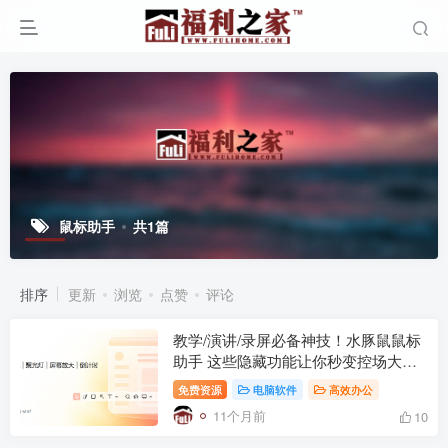
鼠标助手
共1篇
排序
更新
浏览
点赞
评论
教学/演讲/录屏必备神技！水豚鼠鼠标
助手 这些隐藏功能让你秒变控场大师
🌟
免费资源
电脑软件
高效办公
11个月前
10