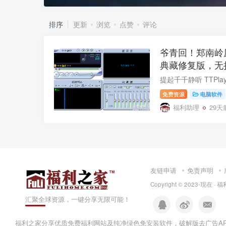
排序
更新
浏览
点赞
评论
爷青回！郑南岭
典藏修复版，无
免费资源
电脑软件
福利助理
29天
友链申请
免责声明
Copyright © 2023-现在 ·
福
汇聚全球资源，一键分享无限可能！
福利之家分享优质免费
福利网站
及
纯净绿色免安装软件
，
破解版去广告A