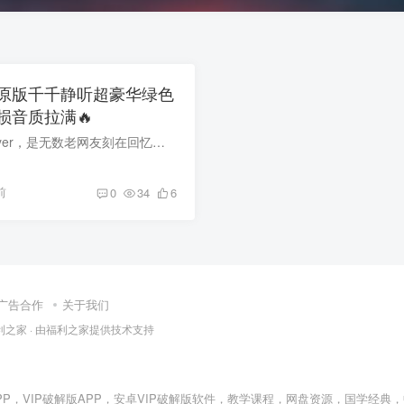
原版千千静听超豪华绿色
损音质拉满🔥
提起千千静听 TTPlayer，是无数老网友刻在回忆里的本地音乐神器，由大神郑南岭独立开发，当年干净无广告、轻量化、插件自由拓展，碾压一众在线播放器。 今天给大家整理多版本整合修复典藏版，告...
前
0
34
6
广告合作
关于我们
利之家
· 由
福利之家
提供技术支持
PP
，
VIP破解版APP
，
安卓VIP破解版软件
，教学课程，网盘资源，国学经典，