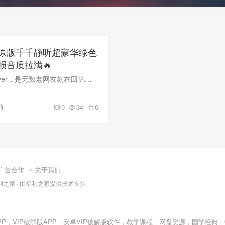
原版千千静听超豪华绿色
损音质拉满🔥
提起千千静听 TTPlayer，是无数老网友刻在回忆里的本地音乐神器，由大神郑南岭独立开发，当年干净无广告、轻量化、插件自由拓展，碾压一众在线播放器。 今天给大家整理多版本整合修复典藏版，告...
前
0
34
6
广告合作
关于我们
利之家
· 由
福利之家
提供技术支持
PP
，
VIP破解版APP
，
安卓VIP破解版软件
，教学课程，网盘资源，国学经典，