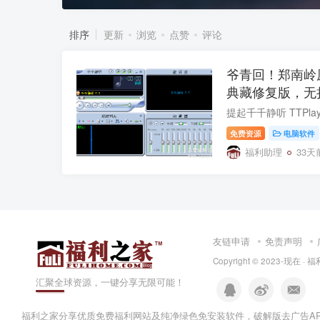
排序
更新
浏览
点赞
评论
爷青回！郑南岭
典藏修复版，无
免费资源
电脑软件
福利助理
33天
友链申请
免责声明
Copyright © 2023-现在 ·
福
汇聚全球资源，一键分享无限可能！
福利之家分享优质免费
福利网站
及
纯净绿色免安装软件
，
破解版去广告A