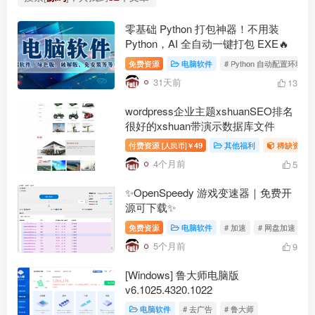
零基础 Python 打包神器！不用装
Python，AI 全自动一键打包 EXE🔥
免费资源
电脑软件
# Python 自动配置环境
31天前
13
wordpress企业主题xshuanSEO排名
很好的xshuan带演示数据库文件
付费资源
49
其他福利
稀缺资源
[人民币]￥
4个月前
5
✨OpenSpeedy 游戏变速器｜免费开
源可下载✨
免费资源
电脑软件
# 加速
# 网盘加速
#
5个月前
9
[Windows] 鲁大师电脑版
v6.1025.4320.1022
电脑软件
# 去广告
# 鲁大师