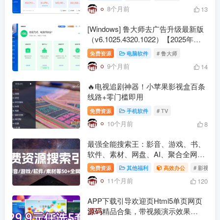
8个月前
13
[Windows] 鲁大师去广告升级最新版
（v6.1025.4320.1022）【2025年第4
版】
免费资源
电脑软件
# 鲁大师
9个月前
14
🔥电视追剧神器！小苹果影视盒百条
线路+零门槛即用
免费资源
手机软件
# TV
10个月前
8
最强全能搜索王：影音、游戏、书、
软件、素材、网盘、AI、聚合全网优
质资源垂直搜索引擎
免费资源
其他福利
高效办公
# 影视
11个月前
120
APP下载引导欢迎页Html5单页网页
源码
精品合集，带视频演示效果