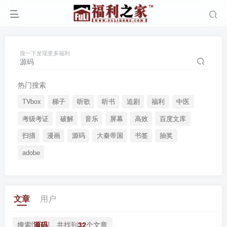
搜一下发现更多福利
热门搜索
TVbox
梯子
听歌
听书
追剧
福利
中医
考级考证
破解
音乐
屏幕
高效
百度文库
扫描
漫画
源码
大秦帝国
书签
抽奖
adobe
文章
用户
搜索[
源码
]，共找到
32
个文章