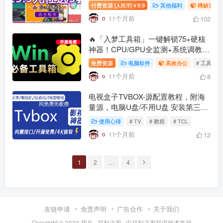
36+套，持续更新可联系站长订做
付费资源
9.9
其他福利
稀缺资源
[人民币]￥
11个月前
102
🔥「入梦工具箱」一键解锁75+硬核
神器！CPU/GPU全监测+系统调教竟
如此简单？
免费资源
电脑软件
高效办公
# 工具箱
11个月前
8
电视盒子TVBOX-源配置教程，附海
量源，电脑U盘/不用U盘 安装第三方
app方法
使用心得
# TV
# 教程
# TCL
11个月前
12
1
2
…
4
友链申请
免责声明
广告合作
关于我们
Copyright © 2023-现在 ·
福利之家
· 由
福利之家
提供技术支持